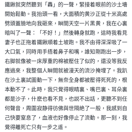
鐵鍬就突然聽到「轟」的一聲，緊接着眼前的沙土墻
開始鬆動。我抬頭一看，大面積的黄沙正從十米高處
劈頭蓋臉地向我砸來，瞬間天空一片黑黄，我在心裏
暗叫了一聲：「不好！」然後轉身就跑，這時我看見
妻子也正拖着鐵鍬順着土坡跑。我不由得深深吸了一
大口氣，同時用手捂着鼻子和嘴，誰知剛跑出一步，
右脚就像被一床厚重的棉被壓住了似的，還没等我反
應過來，我整個人瞬間就被漫天的流沙掩埋了。我趴
在沙土裏試圖動一下，無奈全身都被壓得死死的，根
本動不了。此時，我只覺得眼睛裏、嘴巴裏、耳朵裏
都是沙子，什麽也看不見，也説不出話，更聽不到任
何聲音，周圍寂静得彷佛與世隔絶了一般，我感到自
己快要窒息了，血液也好像停止了流動。那一刻，我
覺得離死亡只有一步之遥。