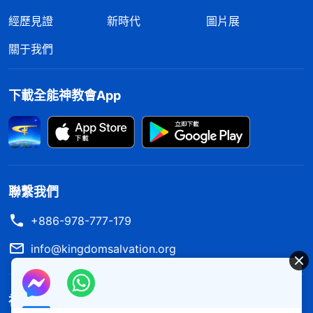
住地呼求禱告全能神呢！我看見你被沙土埋在裏邊
經歷見證
新時代
圖片展
了，還以為你被砸死了，可把我嚇壞了，我想救你又
關于我們
動不了，只能一個勁兒地呼求神，最後看到神差派人
來救你了，是神在暗中保守着咱哪！」我點點頭，肯
下載全能神教會App
定地説：「嗯，經歷了這場大難，我算看清楚了，全
能神才是獨一真神，只有全能神能拯救咱，也只有神
掌管着咱們的命運啊！什麽菩薩呀、佛祖呀，那些偶
像都是假的，的確都是撒但騙人、迷惑人的把戲，咱
不能再執迷不悟上撒但的當了！從今往後，咱們要好
聯繫我們
好敬拜全能神，認真讀神的話，多參加聚會。」説
+886-978-777-179
着，我從櫃橱裏拿出菩薩扔到外邊砸碎了。
info@kingdomsalvation.org
後來，姐姐來和我們聚會，我跟她説起了這次發
生的事，我們又在一起交通了兩段神的話：「
神創造
神的國度降臨了
了這個世界，創造了這個人類，更締造了古希臘的文