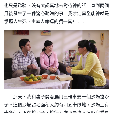
也只是聽聽，没有太認真地去對待神的話。直到兩個
月後發生了一件驚心動魄的事，我才定真全能神就是
掌握人生死，主宰人命運的獨一真神……
那天，我和妻子開着農用三輪車去一個沙場拉沙
子。這個沙場占地面積大約有四五十畝地，沙場上有
十多個人正在挖沙子，挖得到處都是坑。這時我看見