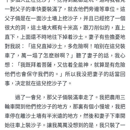
一對父子的車快要裝滿了，就去他們旁邊等車位。這
父子倆是在一面沙土墻上挖沙子，并且已經挖了一個
很大的洞，這土墻大概有十米高，跟刀削似的，直上
直下，上面還不時地往下掉着沙土。妻子有些擔憂地
對我説：「這兒直掉沙土，多危險啊！咱别在這兒裝
車了，萬一塌了怎麽辦啊？」聽了妻子的話，我心
想：「我既拜着菩薩，又信着全能神，就算是有危險
他們也會保守我們的。」所以我没把妻子的話當回
事，决定就在這兒挖沙子了。
過了一會兒，那父子倆裝滿車走了。我把農用三
輪車開到他們挖沙子的地方，那裏有個小慢坡，我把
車停在離沙土墻有半米遠的地方，然後和妻子下車開
始往車上裝沙子。讓我萬萬没想到的是，我只裝了一