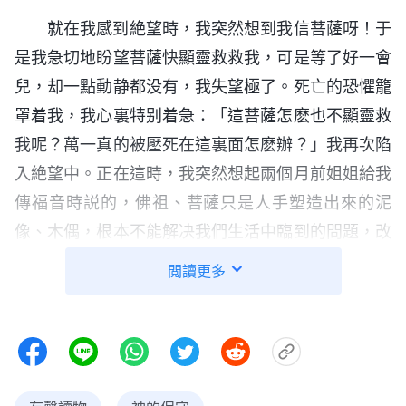
就在我感到絶望時，我突然想到我信菩薩呀！于
是我急切地盼望菩薩快顯靈救救我，可是等了好一會
兒，却一點動静都没有，我失望極了。死亡的恐懼籠
罩着我，我心裏特别着急：「這菩薩怎麽也不顯靈救
我呢？萬一真的被壓死在這裏面怎麽辦？」我再次陷
入絶望中。正在這時，我突然想起兩個月前姐姐給我
傳福音時説的，佛祖、菩薩只是人手塑造出來的泥
像、木偶，根本不能解决我們生活中臨到的問題，改
變我們的命運，更不能保守我們渡過灾難。……灾難
閲讀更多
臨到時只有真心呼求全能神才能蒙神看顧、保守……
想到這兒，我趕緊在心裏呼求：「全能神啊！你快救
救我吧，我快要堅持不住了……」禱告後，奇迹竟然
發生了！我感覺神就在我身邊一樣，心裏特别平安，
一點兒害怕的感覺都没有了。