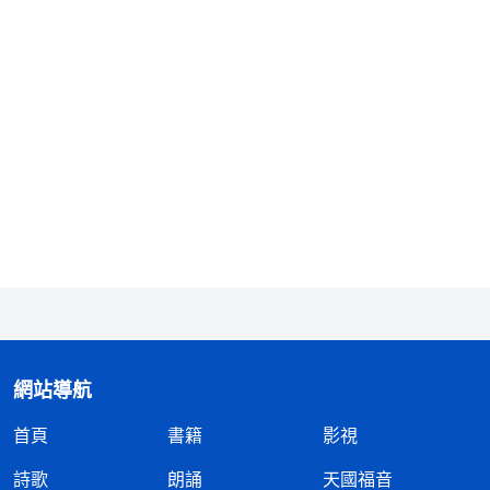
難面前又是那麽的無助。雖然我没有好好
信神
，對神
也没定真，但神還是恩待了我和妻子，給了我們第二
次生命。」想到這些，我對神滿了感激。
網站導航
回到家後，我對妻子講述了自己被埋在沙土裏呼
首頁
書籍
影視
求全能神的經過，妻子也深有同感地説：「我也在不
詩歌
朗誦
天國福音