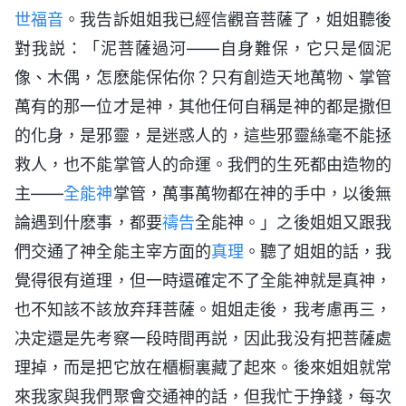
世
福音
。我告訴姐姐我已經信觀音菩薩了，姐姐聽後
對我説：「泥菩薩過河——自身難保，它只是個泥
像、木偶，怎麽能保佑你？只有創造天地萬物、掌管
萬有的那一位才是神，其他任何自稱是神的都是撒但
的化身，是邪靈，是迷惑人的，這些邪靈絲毫不能拯
救人，也不能掌管人的命運。我們的生死都由造物的
主——
全能神
掌管，萬事萬物都在神的手中，以後無
論遇到什麽事，都要
禱告
全能神。」之後姐姐又跟我
們交通了神全能主宰方面的
真理
。聽了姐姐的話，我
覺得很有道理，但一時還確定不了全能神就是真神，
也不知該不該放弃拜菩薩。姐姐走後，我考慮再三，
决定還是先考察一段時間再説，因此我没有把菩薩處
理掉，而是把它放在櫃橱裏藏了起來。後來姐姐就常
來我家與我們聚會交通神的話，但我忙于挣錢，每次