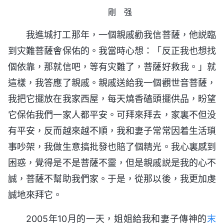
剛 强
我進城打工那年，一個親戚勸我信菩薩，他説臨
到灾難菩薩會保佑的。我當時心想：「反正我也想找
個依靠，那就信吧，等有灾難了，菩薩好救我。」就
這樣，我答應了親戚。親戚送給我一個觀世音菩薩，
我把它擺放在我家西屋，每天燒香磕頭擺供品，盼望
它保佑我們一家人都平安。可拜來拜去，家裏不但没
有平安，反而越來越不順，我和妻子常常因着生活瑣
事吵架，我做生意搞批發也賠了個精光。我心裏感到
困惑，覺得是不是菩薩不靈，但是親戚説是我的心不
誠，菩薩不幫助我們家。于是，從那以後，我更加虔
誠地來拜它。
2005年10月的一天，姐姐給我和妻子傳神的
末