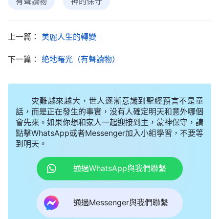
有聲讀物
神的保守
不一會兒，我身上的重量好像增加了，身體上方
上一篇：
美麗人生的轉變
的沙土上像是有人在來回走動。之前我什麽也聽不
到，現在耳朵却變得非常靈敏，只聽一個人説：「這
下一篇：
絶地曙光（有聲讀物）
麽大的土塊，别説咱們這些人，就是再來幾個人也搬
不動，這可怎麽辦呢？這人肯定是死了！」聽到説話
灾難越來越大，世人逐漸意識到聖經預言不是童
聲，我一陣狂喜，心想：「全能神真的垂聽我的禱告
話，而是正在發生的事實，没有人確定明天和意外哪個
了！他真的派人來救我了！」于是我憋足了氣用盡全
會先來。如果你想和家人一起迎接到主，蒙神保守，請
身力氣喊：「快救救我！」剛一喊完，身上的沙子又
點擊WhatsApp或者Messenger加入小組學習，不要等
到明天。
壓了下來，我趕緊憋了半口氣，但感覺比剛才更難受
了，身上的沙子猶如一座大山要把我壓爆似的，很快
通過WhatsApp與我們聯繫
我的脖子上就憋出一個大包。當我快要撑不住時聽見
外邊有人説：「你們聽聽，他就在脚底下呢！快用手
通過Messenger與我們聯繫
扒，他還活着。」我聽到他們説要救我，趕緊又在心