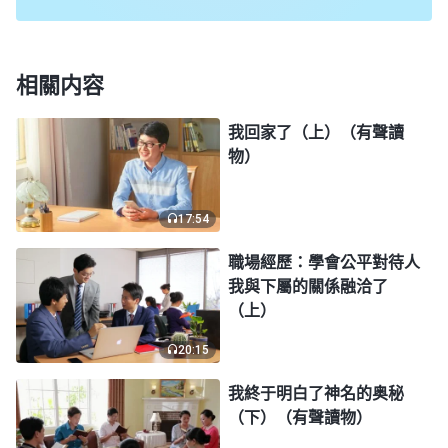
裏向神呼求：「全能神啊！我就要支撑不住了，求你
加給我
信心
，使我能依靠你活下去……」禱告後，我
心裏很快平静了下來。這時我聽見外面有人喊：「兄
相關内容
弟，你再堅持五分鐘，我們馬上就要把你救出來
我回家了（上）（有聲讀
了。」我又堅持了一會兒，感到身上的重量越來越輕
物）
了，不一會兒，我就被人救了出來。出來後，我深呼
吸了好幾口空氣，終于重見天日了！我感到非常舒
17:54
暢，從心裏感謝神對我的保守。雖然心口有點疼，不
職場經歷：學會公平對待人
過没有受傷。我緊張的心終于踏實下來，體會到了劫
我與下屬的關係融洽了
後餘生的喜悦。
（上）
我剛緩過氣來就趕緊去找妻子，只見妻子被沙土
20:15
埋得只露出脖子和頭，有兩個人正在救她，不一會
我終于明白了神名的奥秘
兒，妻子也脱離了危險。這時我轉身看見我被埋的地
（下）（有聲讀物）
方周圍都是大大小小的凍土塊，只有我趴着的地方是