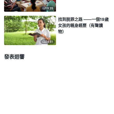
沙土，而且我恰巧是被從上面滚落下來的兩個大凍土
19:35
塊夾在了中間，真不敢想像如果當時我再多向前邁一
找到脱罪之路 ——一個19歲
步就可能被凍土塊砸死了。我又扭頭看見我的農用三
女孩的親身經歷（有聲讀
物）
輪車，車斗上有一塊碗橱那麽大的土塊，把車砸出七
八米遠，掉進了沙坑裏，車斗都砸壞了。眼前的一幕
24:51
可以想像到當時的情况是多麽危險。這時，一個人對
發表迴響
我説：「你真有福啊！我們裝完車剛要走，你就出這
事了，正好趕上我們來救你。」另一個人説：「你的
命真大，這麽多土塊砸下來，你還能活着，真是老天
爺保佑你啊！」看到這一切是那麽奇妙，我清楚地知
道是全能神救了我，心想：「我在黄沙裏被埋了半個
小時，竟然還能活着，我要是不呼求全能神救我，光
等着菩薩來救我，那肯定死在裏面了。當我被流沙掩
埋時，我才感到人的生命是那麽渺小與脆弱，人在灾