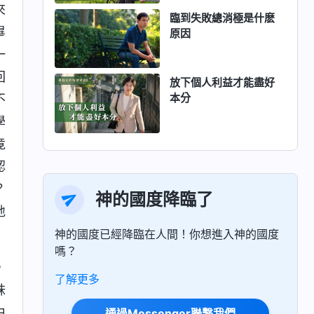
來
臨到失敗總消極是什麽
畢
原因
一
回
放下個人利益才能盡好
本分
不
學
竟
認
？
神的國度降臨了
地
神的國度已經降臨在人間！你想進入神的國度
嗎？
，
了解更多
妹
由
通過Messenger聯繫我們