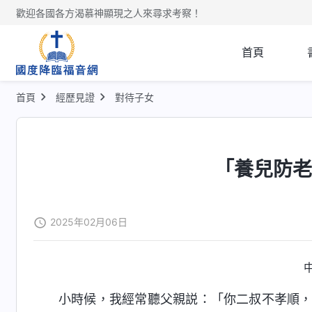
歡迎各國各方渴慕神顯現之人來尋求考察！
首頁
首頁
經歷見證
對待子女
「養兒防
2025年02月06日
小時候，我經常聽父親説：「你二叔不孝順