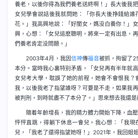
養老，以後你得為我們養老送終啊！」長大後我
女兒學會説話後我就問她：「你長大後挣錢給誰
花。」我高興地説：「好閨女，媽没白養你！」
興，心想：「女兒這麽聰明，將來一定有出息，
們養老肯定没問題。」
2003年4月，我因
信神
傳
福音
被抓，拘留了2
本分。當時我心裏特别矛盾，「女兒再有半年就
女兒考大學，耽誤了她的前程，她會不會恨我？
我，以後我老了指望誰呀？可要是不走，如果我
被判刑，到時就盡不了本分了。」思來想去我還是
隨着年齡增長，我的精力體力開始下降，血
怦怦直跳，得躺下休息一會兒。我心想：「我現
兒，「我老了還得指望她呀！」2021年，我回