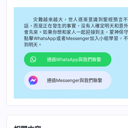
死的時候你才醒悟過來，覺得自己一輩子做了很
情况，也不符合神的命定。
」
《話・卷六 關于追求
灾難越來越大，世人逐漸意識到聖經預言不
話，而是正在發生的事實，没有人確定明天和意
孝順、能不能給我養老送終得看自己有没有那個
會先來。如果你想和家人一起迎接到主，蒙神保
用，就算女兒答應給我養老送終，可她在千里之
點擊WhatsApp或者Messenger加入小組學習，
到明天。
看不透這事，就因為女兒不搭理我，指望不上女
飽了撑的。想到我們鄰村有一個老太太八十多歲
通過WhatsApp與我們聯繫
活餓死了，也没有人給送終。而有一個老姊妹，
歲了，有什麽病都是外甥開車帶他們去醫院檢查
通過Messenger與我們聯繫
排，我得把自己的一切交托給神，順服神的擺布，
我又繼續尋求，看到神的話：「
養育子女是
要求子女必須孝順父母，也不應該為了有人養老
不孝順時人就説出『可千萬别養育子女』這種荒
不是需要矯正、需要放下啊？
（是。）
那怎樣矯