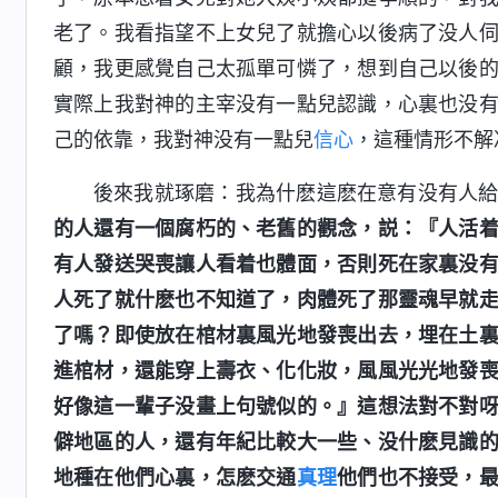
老了。我看指望不上女兒了就擔心以後病了没人
顧，我更感覺自己太孤單可憐了，想到自己以後
實際上我對神的主宰没有一點兒認識，心裏也没
己的依靠，我對神没有一點兒
信心
，這種情形不解
後來我就琢磨：我為什麽這麽在意有没有人
的人還有一個腐朽的、老舊的觀念，説：『人活
有人發送哭喪讓人看着也體面，否則死在家裏没
人死了就什麽也不知道了，肉體死了那靈魂早就
了嗎？即使放在棺材裏風光地發喪出去，埋在土
進棺材，還能穿上壽衣、化化妝，風風光光地發
好像這一輩子没畫上句號似的。』這想法對不對
僻地區的人，還有年紀比較大一些、没什麽見識
地種在他們心裏，怎麽交通
真理
他們也不接受，