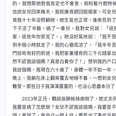
的，我想那她對我肯定也不會差，就盼着什麽時
信説女兒回來幾天，我就連夜趕回姐姐家。可女
竟我十七年没照顧她，她生氣也正常。後來見到
下子凉了半截。過了一會兒，我對女兒説：「這
家，這些年你受苦了。」她没好氣地説：「我不
到半個小時就走了。我的心徹底凉了，「我辛辛
門技術有好的前途，我把家裏僅有的三千元錢拿
然不認我這個媽？真是白養你了！」想到我的户
我這個媽，我現在六十歲了，身體一年不如一年
晚上，我躺在床上翻來覆去地睡不着，一想到女
難受。那些日子我渾渾噩噩的，也没心思盡本分了
2023年正月，聽説孫静姊妹病倒了，她丈
我要是病了怎麽辦？女兒不認我這個媽，我要是
呀！再説了，我自己一個人住，要是出了事也没