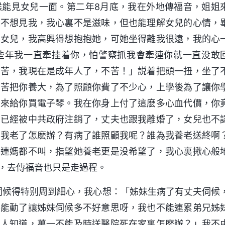
候能見女兒一面。第二年8月底，我在外地傳福音，姐姐
兒不想見我，我心裏不是滋味，但也能理解女兒的心情，
了女兒，我高興得想抱抱她，可她坐得離我很遠，我的心
些年我一直牽挂着你，怕警察抓我會牽連你就一直没敢
受苦，我現在是成年人了，不苦！」説着把頭一扭，坐了
苦苦把你養大，為了照顧你費了不少心，上學後為了讓你
出來給你買電子琴。我在你身上付了這麽多心血代價，你
口已經被中共政府注銷了，丈夫也跟我離婚了，女兒也不
，我老了怎麽辦？有病了誰照顧我呢？誰為我養老送終啊
兒連媽都不叫，指望她養老更是没希望了，我心裏揪心般
，去傳福音也只是走過程。
夫伺候得特别周到細心，我心想：「姊妹生病了有丈夫伺候
不能動了讓姊妹伺候多不好意思呀，我也不能連累弟兄姊
有人知道，萬一不能及時送醫院死在家裏怎麽辦？」我不