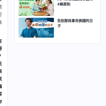
4條原則
照
可
告别那段拿命换錢的日
自
子
有
得
？
死
裝
就
偏
深
你