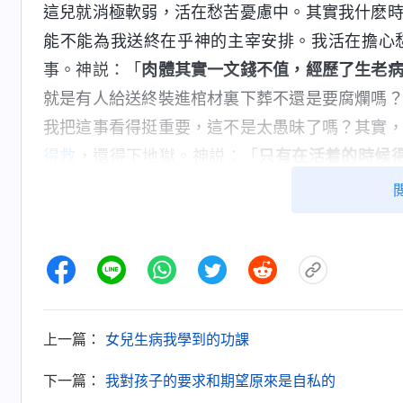
這兒就消極軟弱，活在愁苦憂慮中。其實我什麽
能不能為我送終在乎神的主宰安排。我活在擔心
事。神説：「
肉體其實一文錢不值，經歷了生老
就是有人給送終裝進棺材裏下葬不還是要腐爛嗎
我把這事看得挺重要，這不是太愚昧了嗎？其實
得救
，還得下地獄。神説：「
只有在活着的時候
了，脱去撒但敗壞性情、盡好受造之物的本分才能
我又看到一段神的話，對神的主宰有了一些
有多大緣分，從子女身上能得多少回報，能不能
人一厢情願想怎樣就怎樣。當然，人想象得都挺
有没有？你與子女的緣分有多長，這是關鍵的。
上一篇：
女兒生病我學到的功課
發生重大事件的時候你的子女有没有參與其中，
用。你把子女撫養長大成人你的責任就盡到了，
下一篇：
我對孩子的要求和期望原來是自私的
不透這事你就總有個人的欲望、總有個人的要求