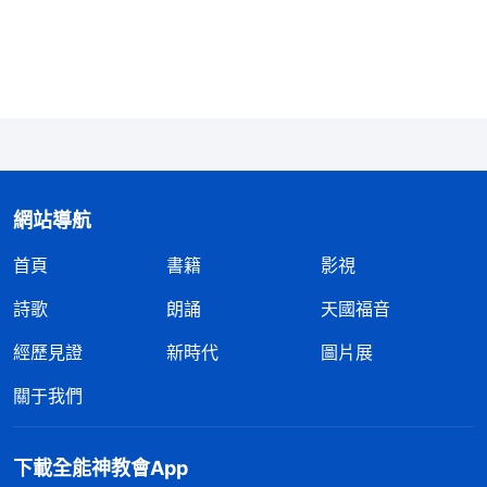
地位的追求，把他放在任何一個人群中間他心裏挂念
的還是名譽與地位。敵基督這類人雖然也信神，但是
他們把追求名譽地位與信神畫為等號，放在平等地
位，就是説，他們在走信神道路的同時也在追求着名
譽與地位。可以説在敵基督的心目中，信神追求真理
就是追求名譽地位，追求名譽地位也是追求真理，得
網站導航
着了名譽與地位就是得着真理、得着生命了。如果他
首頁
書籍
影視
們覺得没有得到什麽名利地位，没有人仰望、高看、
追隨他們，那他們就很失落，就認為信神没什麽意
詩歌
朗誦
天國福音
思，也没有什麽價值，他們心裏就感覺，『這樣信神
經歷見證
新時代
圖片展
是不是很失敗？是不是没有希望了？』他們常常在心
關于我們
裏盤算這些事，盤算怎麽能够在神家占有一席之地，
怎麽能够在教會中有高的名望，説話有人聽、做事有
下載全能神教會App
人捧，到哪兒都有人追隨，在教會中有話語權，有