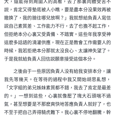
大，還能得到周圍人的高看，去了那裏肉體受苦不
説，肯定又得墊底被人小瞧，要是盡本分没果效再被
撤换了，我的臉往哪兒放啊？」我就想給負責人寫信
説自己素質差、工作能力不行，去了也擔不起工作，
但拒絶本分心裏又受責備、不踏實。這些年我享受神
這麽多話語的澆灌供應，現在正是教會工作需要人的
時候，我若拒絶本分那就太没良心、太讓神失望了。
于是我就給負責人回信説願意接受這個本分。
之後由于一些原因負責人没有給我安排本分，讓
我先等幾天。在等待的過程中我又開始胡思亂想，
「文字組的弟兄姊妹素質都不錯，我去了肯定是最差
的。」一想到這些，心裏就像壓了塊大石頭喘不過
氣，甚至想要是不那麽爽快地答應負責人就好了，也
不至于把自己弄得騎虎難下。我心裏不停地翻騰，幹