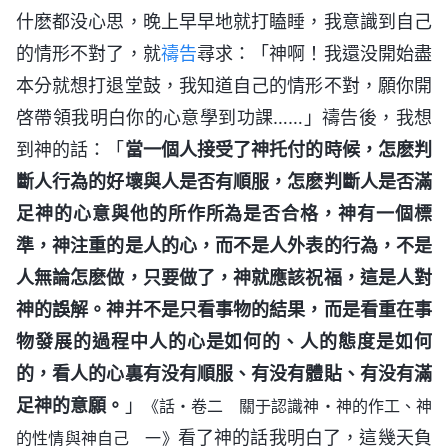
什麽都没心思，晚上早早地就打瞌睡，我意識到自己
的情形不對了，就
禱告
尋求：「神啊！我還没開始盡
本分就想打退堂鼓，我知道自己的情形不對，願你開
啓帶領我明白你的心意學到功課……」禱告後，我想
到神的話：「
當一個人接受了神托付的時候，怎麽判
斷人行為的好壞與人是否有順服，怎麽判斷人是否滿
足神的心意與他的所作所為是否合格，神有一個標
準，神注重的是人的心，而不是人外表的行為，不是
人無論怎麽做，只要做了，神就應該祝福，這是人對
神的誤解。神并不是只看事物的結果，而是看重在事
物發展的過程中人的心是如何的、人的態度是如何
的，看人的心裏有没有順服、有没有體貼、有没有滿
足神的意願。
」
《話・卷二 關于認識神・神的作工、神
看了神的話我明白了，這幾天負
的性情與神自己 一》