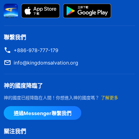
名、有利、有地位，他們心裏特别注重這些東西，這
就是這類人的追求。他們為什麽總注重這些東西呢？
難道他們讀了神的話、聽了講道心裏對這些事就没有
認識、分辨嗎？難道神的話、真理就不能改變他們的
聯繫我們
觀念與思想觀點嗎？絶對不是，問題是出在他們自己
+886-978-777-179
身上，完全是因為他們不喜愛真理，心裏厭煩真理，
info@kingdomsalvation.org
所以敵基督絲毫不接受真理，這是他們的本性實質决
定的。
」
神話
《話・卷四 揭示敵基督・第九條（三）》
神的國度降臨了
語的揭示使我蒙羞慚愧，我流露的性情跟敵基督是一
樣的，我也是把名譽地位當成自己的生命，憑着「人
神的國度已經降臨在人間！你想進入神的國度嗎？
了解更多
活臉樹活皮」「人過留名，雁過留聲」「寧做鷄頭，
通過Messenger聯繫我們
不當鳳尾」等撒但毒素活着，認為不管在哪兒只有得
到周圍人的高看贊成活着才風光體面，若處處不如人
關注我們
被人小瞧，那樣活得太憋屈、太窩囊了。以往在社會