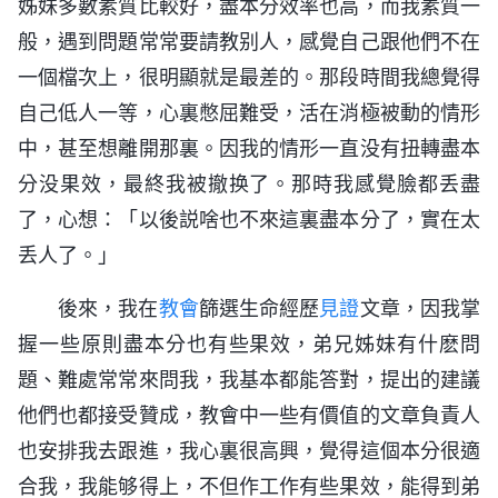
姊妹多數素質比較好，盡本分效率也高，而我素質一
般，遇到問題常常要請教别人，感覺自己跟他們不在
一個檔次上，很明顯就是最差的。那段時間我總覺得
自己低人一等，心裏憋屈難受，活在消極被動的情形
中，甚至想離開那裏。因我的情形一直没有扭轉盡本
分没果效，最終我被撤换了。那時我感覺臉都丢盡
了，心想：「以後説啥也不來這裏盡本分了，實在太
丢人了。」
後來，我在
教會
篩選生命經歷
見證
文章，因我掌
握一些原則盡本分也有些果效，弟兄姊妹有什麽問
題、難處常常來問我，我基本都能答對，提出的建議
他們也都接受贊成，教會中一些有價值的文章負責人
也安排我去跟進，我心裏很高興，覺得這個本分很適
合我，我能够得上，不但作工作有些果效，能得到弟