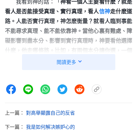
我看到神的話：「
神看一個人主要看什麽？就是
看人是否能接受真理、實行真理，看人
信神
走什麽道
路。人能否實行真理，神怎麽衡量？就看人臨到事能
不能尋求真理、能不能依靠神。當他心裏有難處、障
礙影響到盡本分、影響到實行真理時，神要看他選擇
什麽，他走哪條路。比如，有兩個本分讓你選，一個
露臉、輕省，肉體安逸，一個有點難度，做起來可能
閲讀更多
很吃力，説不定還費力不討好，做不好還挨對付，你
琢磨琢磨，『盡那個有難度的本分雖然得真理多，替
神家擔擔子，是在體貼神的心，但是費力不討好，選
這個輕省的本分雖然不是體貼神的心意，但是自己不
用吃苦，我選這個』。你這麽選擇，神會怎麽説？神
上一篇：
對高舉顯露自己的反省
賞你兩個字——滑頭，你就靠邊站了，神家不用你
下一篇：
我是如何解决嫉妒心的
了。
」
神揭示人臨到本分只考慮自己的
（神的交通）