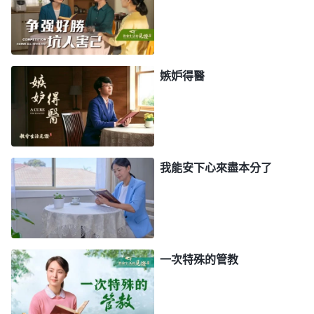
怎麽對自己的臉面有利，這不就是耍滑頭，跟神玩心
眼兒嗎？我真是自私又詭詐，絲毫不體貼神的心意，
也不考慮教會利益。我也開始反省，為什麽一觸及到
自己的臉面地位我就身不由己地抵擋神、悖逆神呢？
嫉妒得醫
我看到一段神的話：「
敵基督寶愛自身的名譽與
地位是過于常人的，這是他性情實質裏的東西，不是
一時的興趣，也不是一時環境的影響，而是他生命、
我能安下心來盡本分了
骨子裏的東西，所以説這是他的實質。就是敵基督無
論做什麽，他首先考慮的就是自己的地位與名譽而不
是其他。對于敵基督來説，地位名譽是他的生命，也
是他一生所追求的目標。他無論做什麽事首先考慮，
一次特殊的管教
『我的地位會怎樣？我自身的名譽會怎樣？如果我做
這件事，會不會得到好的名聲？我在人心中的地位會
不會得到提高？』他首先想到的就是這些東西，這就