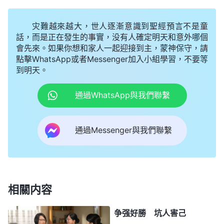
臉面、利益，哪個本分輕鬆、對臉面地位有利就高興
地接受，哪個本分會使自己的臉面受損，即便再重要
灾難越來越大，世人逐漸意識到聖經預言不是童
也拒絶，神説這是耍滑頭，是跟神玩心眼兒，神反感
話，而是正在發生的事實，没有人確定明天和意外哪個
會先來。如果你想和家人一起迎接到主，蒙神保守，請
厭憎，將這樣的人擱置一邊。看着神的話我感到有些
點擊WhatsApp或者Messenger加入小組學習，不要等
扎心，神揭示的不就是我現在的情形嗎？負責人讓我
到明天。
提供簡歷時我就特别敏感，很怕被提拔到文字組，覺
通過WhatsApp與我們聯繫
得這個本分難度大、要求高，去了要是像以前一樣比
别人都差臉面會受損，要是臨到修理對付或被撤换那
通過Messenger與我們聯繫
就更丢人了。相比之下，在教會篩選生命經歷見證文
章工作壓力不大，還能得到弟兄姊妹的高看，我心裏
就有了自己的選擇，就不願意去文字組盡本分，所以
提供簡歷就拖拖拉拉。得知自己真要去文字組盡本分
相關内容
時，我心裏更是翻江倒海滿了抵觸，就想找理由拒絶
本分，甚至還想打退堂鼓。面對被提拔我考慮的全是
争强好勝 坑人害己