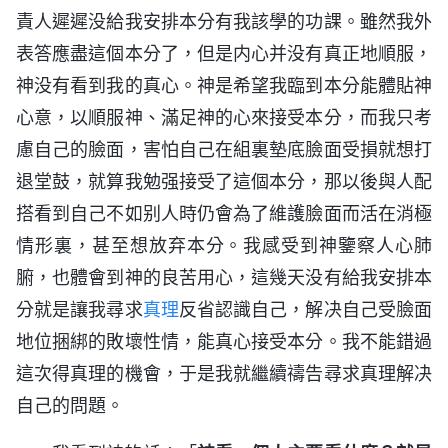
責人遲遲没給我安排本分有我該學的功課。雖然我外
表答應盡這個本分了，但是内心并没有真正地順服，
神没有看到我的真心。神是希望我臨到本分能體貼神
心意，以順服神、滿足神的心來接受本分，而我只考
慮自己的臉面，害怕自己在組裏墊底臉面受損就想打
退堂鼓，就算我勉强接受了這個本分，那以後與人配
搭看到自己不如别人時仍會為了維護臉面而活在消極
情形裏，甚至想放弃本分。我感受到神鑒察人心肺
腑，也體會到神的良苦用心，這幾天没有給我安排本
分就是讓我尋求
真理
反省認識自己，解决自己受臉面
地位捆綁的敗壞性情，能真心接受本分。我不能錯過
這次得真理的機會，于是我就繼續禱告尋求真理解决
自己的問題。