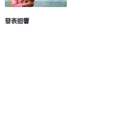
充分證實了他有敵基督的性情，也有敵基督的實質，
所以他才會這樣考慮問題。可以説，地位與名譽對敵
發表迴響
基督來説并不是一種額外的要求，更不是可有可無的
身外之物，它屬于敵基督本性裏的東西，是他骨子
裏、血液裏的東西，是先天就有的，不是有它也行没
有也行，敵基督的態度不是這樣的，而是什麽呢？名
譽地位與他每天的生活、每天的狀態、每天的追求都
息息相關。對于敵基督來説，地位與名譽是他的生
命，他無論怎樣活着，無論生活在什麽樣的環境，無
論從事什麽樣的工作，無論他的追求是什麽、他的目
標是什麽、他人生的方向是什麽，都是圍繞有好的名
譽、高的地位，這個宗旨是不變的，這是他永遠放不
下的東西。這就是敵基督的本來面目，也是他的實
質。即使把他放在深山老林裏，他也不會放下對名譽