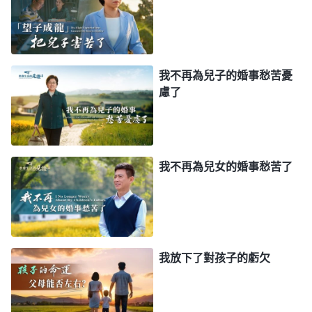
不會起到推波助瀾的作用。可以説，一個人無論被命
定生在什麽家庭，在何環境下長大，都只是其完成此
生使命的前提，絲毫不能决定一個人一生的命運，也
我不再為兒子的婚事愁苦憂
絲毫不能决定一個人在怎樣的命運中完成其使命。所
慮了
以，没有任何父母能幫助一個人完成此生的使命，也
没有任何親人能協助一個人擔任好此生的角色。一個
人如何完成自己的使命，在怎樣的生存環境中擔任自
我不再為兒女的婚事愁苦了
己的角色，這完全取决于一個人此生的命運。這就是
説，造物主命定下的任何一個人的使命都不受任何客
觀條件的影響，每一個人都在自己特定的成長環境中
成熟，而一步一步地走上自己的人生道路，一步一步
我放下了對孩子的虧欠
地實現造物主為其安排好的命運，不由自主地自然而
然地走入茫茫人海，走上人生的崗位，為着造物主的
命定、為着造物主的主宰而開始履行一個受造之物的