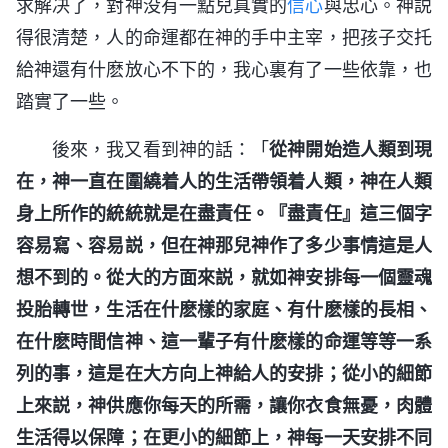
求解决了，對神没有一點兒真實的
信心
與忠心。神説
得很清楚，人的命運都在神的手中主宰，把孩子交托
給神還有什麽放心不下的，我心裏有了一些依靠，也
踏實了一些。
後來，我又看到神的話：「
從神開始造人類到現
在，神一直在圍繞着人的生活帶領着人類，神在人類
身上所作的統統就是在盡責任。『盡責任』這三個字
容易寫、容易説，但在神那兒神作了多少事情這是人
想不到的。從大的方面來説，就如神安排每一個靈魂
投胎轉世，生活在什麽樣的家庭、有什麽樣的長相、
在什麽時間信神、這一輩子有什麽樣的命運等等一系
列的事，這是在大方向上神給人的安排；從小的細節
上來説，神供應你每天的所需，讓你衣食無憂，肉體
生活得以保障；在更小的細節上，神每一天安排不同