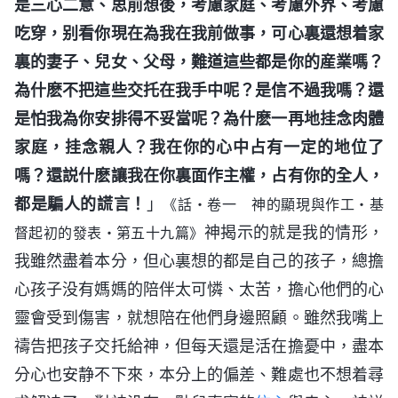
是三心二意、思前想後，考慮家庭、考慮外界、考慮
吃穿，别看你現在為我在我前做事，可心裏還想着家
裏的妻子、兒女、父母，難道這些都是你的産業嗎？
為什麽不把這些交托在我手中呢？是信不過我嗎？還
是怕我為你安排得不妥當呢？為什麽一再地挂念肉體
家庭，挂念親人？我在你的心中占有一定的地位了
嗎？還説什麽讓我在你裏面作主權，占有你的全人，
都是騙人的謊言！
」
《話・卷一 神的顯現與作工・基
神揭示的就是我的情形，
督起初的發表・第五十九篇》
我雖然盡着本分，但心裏想的都是自己的孩子，總擔
心孩子没有媽媽的陪伴太可憐、太苦，擔心他們的心
靈會受到傷害，就想陪在他們身邊照顧。雖然我嘴上
禱告把孩子交托給神，但每天還是活在擔憂中，盡本
分心也安静不下來，本分上的偏差、難處也不想着尋