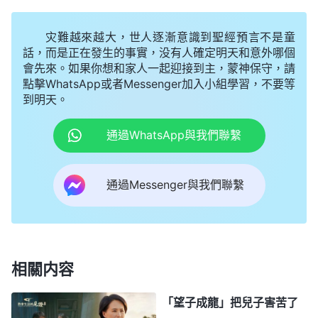
就溺愛、寵愛、嬌慣，不負責任也不考慮後果。養育
灾難越來越大，世人逐漸意識到聖經預言不是童
兒女、教育兒女是人的責任，但人盡到責任了嗎？你
話，而是正在發生的事實，没有人確定明天和意外哪個
看神作的每一件事情都到位，都能作到讓人類在神的
會先來。如果你想和家人一起迎接到主，蒙神保守，請
主宰安排之下走正路，能生活在神的引導之下，神作
點擊WhatsApp或者Messenger加入小組學習，不要等
到明天。
的哪一步、哪一件事情都不空洞、都實際。
」
《話・
「
父母
卷七 關于追求
真理
・怎樣追求真理（二十五）》
通過WhatsApp與我們聯繫
在一個人一生中所擔負的責任除了生産與撫養之外，
無非就是在形式上給一個人提供了成長的環境罷了，
通過Messenger與我們聯繫
因為任何人的命運只與造物主的命定有關，一個人有
怎樣的未來不是任何人能左右得了的，而是早已命定
好的，包括人的父母也不能改變一個人的命運。就命
運而言，每個人都是獨立的，每個人都有各自的命
相關内容
運，所以任何人的父母對于一個人一生的命運都没有
「望子成龍」把兒子害苦了
絲毫的攔阻，而對于一個人此生所扮演的角色也絲毫