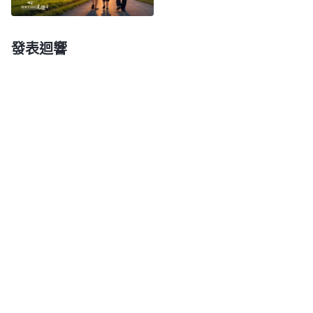
職責。
」
《話・卷二 關于認識神・獨一無二的神自己
神創造人類之前就給人預備好了生存所需的一
三》
發表迴響
切，包括空氣、陽光、各類食物，當神安排每個靈魂
投胎來到世上，神就命定好了一個人一生的命運，神
還精心地擺設人事物陪伴人成長。神對每個人都特别
認真、嚴謹、負責，比父母對兒女還負責。父母對兒
女有時候會憑情感溺愛、憑心情應付糊弄照顧不周
到，但是神不會。神會給每個人擺設不同的成長環
境，對人都是有益處的，都有神的美意。我想到約
瑟，他小小年紀被哥哥賣到埃及當奴隸，約瑟也没有
父母陪在身邊，在人看約瑟臨到的環境很不好，但是
約瑟在神的保守帶領之下仍然健康地成長，後來還成
為埃及的宰相，幫助埃及渡過飢荒年，也救了自己的
家族。還有那些偏遠地區的留守兒童，父母長年在外