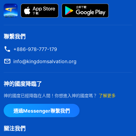
的人生道路，履行受造之物的職責。我有我的命運，
孩子有孩子的命運，我就算能陪在孩子身邊也只是照
顧他們肉體生活上的吃穿，孩子是什麽命運、一生該
受哪些苦我也改變不了。記得孩子小時候容易生病，
聯繫我們
那時我全時間在家照顧他們，但孩子還是隔三岔五地
+886-978-777-179
生病。還有，之前疫情期間我也在家和孩子朝夕相處
info@kingdomsalvation.org
照顧他們，但孩子還是感染了瘟疫，我眼看着孩子受
苦也無能為力。每個人經歷什麽樣的環境都是神命定
神的國度降臨了
好的，可我還總覺得孩子没有媽媽的陪伴太可憐，就
盼着什麽時候環境好些了能够回去照顧孩子，想憑着
神的國度已經降臨在人間！你想進入神的國度嗎？
了解更多
自己的能力改變神的主宰，不想讓他們受苦，我真是
通過Messenger聯繫我們
太狂妄無知了！認識到這些，我願把孩子交托給神，
不再為孩子没有爸媽在身邊照顧擔心、可憐他們了。
關注我們