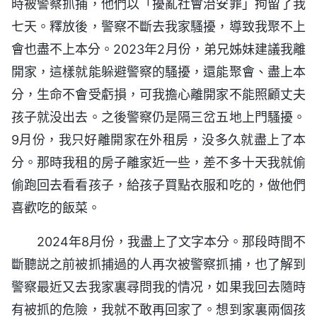
時被警察抓捕，他們以「擾亂社會治安罪」拘留了我
七天。釋放後，警察不斷去我家騷擾，導致我聚不上
會也盡不上本分。2023年2月份，弟兄姊妹建議我離
開家，這樣就能躲避警察的騷擾，還能聚會、盡上本
分，生命不會受虧損，可我擔心離開家不能照顧丈夫
孩子就没出去。之後警察仍是隔三岔五地上門騷擾。
9月份，我只好離開家在外租房，没多久就盡上了本
分。那時我租的房子離家近一些，差不多十天我就偷
偷跑回去看看孩子，給孩子買點衣服和吃的，做他們
喜歡吃的飯菜。
2024年8月份，我盡上了文字本分。那段時間不
斷聽説之前被抓捕過的人再次被警察抓捕，也了解到
警察最近又去我家裏尋問我的情况，如果我回去隨時
有被抓的危險，我就不敢再回家了。想到家裏兩個孩