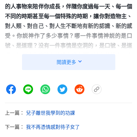
的人事物來陪伴你成長，伴隨你度過每一天、每一個
不同的時期甚至每一個特殊的時期，讓你對造物主、
對人類、對自己、對人生不斷地有新的認識、新的感
受。你説神作了多少事情？哪一件事情神説的是口
號、是道理？没有一件事情是空洞的，是口號、是道
理，相反這些事情在神没有讓人類知道之前神也一直
閲讀更多
在作，儘管人類不知道、不理解、不相信、不承認這
些事實，神也義無反顧地一直在作。咱們就不説神對
人類作了多少事情、在人類身上下了多大功夫、施予
人類的恩典有多少，就神作事情本身來説，神作哪件
事不是踏踏實實地在作、按部就班地在作？
（每一件
上一篇：
兒子離世我學到的功課
事情都是踏踏實實地在作。）
你看人類養育子女，他
有應付、有糊弄，有時候有情緒，有時候有偏激，有
下一篇：
我不再憑情感對待子女了
時候還帶點個人的喜好，對女兒就不太看重，對兒子