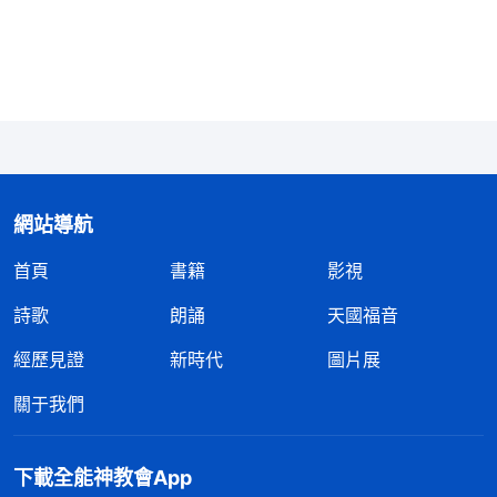
打工，他們也没有父母陪伴在身邊，有的還需要自己
做飯、走很遠的路去上學，經歷這樣的環境他們變得
很懂事也很獨立。想想我之前在家對孩子照顧得無微
不至，什麽事都幫孩子考慮，孩子就比較懶散，連自
己的襪子都不會洗，我對孩子的愛其實都是溺愛，對
他們没有益處。後來，我因着環境隱患不能在家，有
網站導航
時偷偷回家就發現孩子長大了，知道自己收拾床鋪
首頁
書籍
影視
了。看到每個人成長時該經歷哪種環境都有神的美
意，神不會溺愛人，而是根據哪個環境對人有益處就
詩歌
朗誦
天國福音
給每個人精心地擺設環境，對每個人都特别負責。現
經歷見證
新時代
圖片展
在我不在孩子身邊，可能孩子的成長環境苦一些，但
關于我們
這能够磨煉孩子堅强的意志學會獨立。我們和孩子一
樣都是受造之物，都在神為我們命定好的出生、成長
下載全能神教會App
環境中逐步長大，按着造物主的命定一步步走上自己