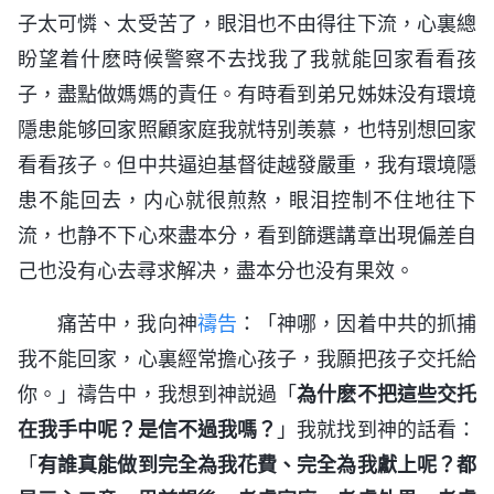
子太可憐、太受苦了，眼泪也不由得往下流，心裏總
盼望着什麽時候警察不去找我了我就能回家看看孩
子，盡點做媽媽的責任。有時看到弟兄姊妹没有環境
隱患能够回家照顧家庭我就特别羡慕，也特别想回家
看看孩子。但中共逼迫基督徒越發嚴重，我有環境隱
患不能回去，内心就很煎熬，眼泪控制不住地往下
流，也静不下心來盡本分，看到篩選講章出現偏差自
己也没有心去尋求解决，盡本分也没有果效。
痛苦中，我向神
禱告
：「神哪，因着中共的抓捕
我不能回家，心裏經常擔心孩子，我願把孩子交托給
你。」禱告中，我想到神説過「
為什麽不把這些交托
在我手中呢？是信不過我嗎？
」我就找到神的話看：
「
有誰真能做到完全為我花費、完全為我獻上呢？都