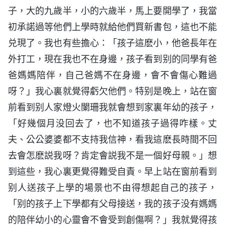
子，大的九歲半，小的六歲半，馬上要開學了，我當
初承諾過等他們上學時就給他們買新書包，這也不能
兑現了。我也有些擔心：「孩子這麽小，他爸長年在
外打工，現在我也不在身邊，孩子看到别的同學有爸
爸媽媽陪伴，自己爸媽不在身邊，會不會傷心難過
呀？」我心裏就覺得虧欠他們。特别是晚上，站在窗
前看到别人家燈火闌珊我就會想到家裏年幼的孩子，
「好幾個月没回去了，也不知道孩子過得咋樣。丈
夫、公公婆婆都不支持我信神，看我這麽長時間不回
去會怎麽説我呀？肯定會説我不是一個好母親。」想
到這些，我心裏更覺得難受自責。早上站在窗前看到
别人送孩子上學的場景也不由得想起自己的孩子，
「别的孩子上下學都有父母接送，我的孩子没有媽媽
的陪伴幼小的心靈會不會受到創傷啊？」我就覺得孩