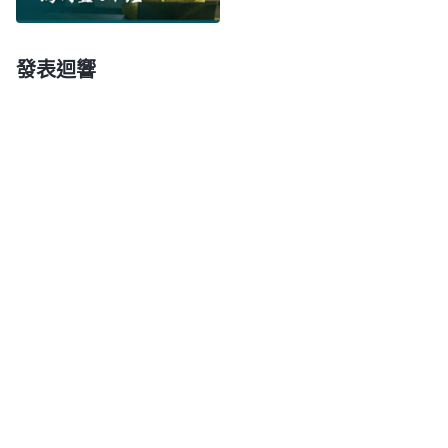
你若問『人該怎麽活着？人該為什麽活着？』人都會
回答説『人不為己，天誅地滅』，這一句話就把問題
發表迴響
的根源説出來了。撒但的哲學、邏輯已成為人的生命
了，人無論追求什麽其實都是為自己，所以，人都是
為自己活着。『人不為己，天誅地滅』，這就是人的
生命哲學，也代表人的本性。這句話已經成為敗壞人
類的本性了，就是敗壞人類撒但本性的真實寫照，撒
但的本性已完全成為敗壞人類生存的根基，幾千年來
敗壞人類就是憑着撒但的這個毒素活到現在的。
」
看了
《話・卷三
末世
基督座談紀要・怎樣走彼得的路》
神的話我明白了，原來我臨到事總怕擔責任先考慮自
己的利益是憑着「人不為己，天誅地滅」的撒但毒素
活着，這些東西已經成了我的本性。以往與人相處、
辦事我首先考慮的是對自己是否有利、是否需要擔責