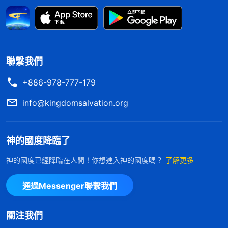
權，他認為不管人盡什麽本分，只要出現問題，神家
立馬就會處理，就會取締人盡本分的資格，就會把人
打發走，甚至清除出教會。事實真是這樣嗎？絶對不
是。神家是根據真理原則對待每一個人，神對待每一
聯繫我們
個人都是公義，神不是只看人在一件事上的表現，神
+886-978-777-179
是看人的本性實質、看人的存心、看人的態度，尤其
是看人犯錯誤的時候能不能反省、有没有懊悔，能不
info@kingdomsalvation.org
能根據神的話看透問題的實質，達到明白真理、恨惡
自己，有真實悔改。如果這些正確的態度都没有，只
神的國度降臨了
有個人的存心摻雜，盡是小鬼道心眼兒，盡是敗壞性
神的國度已經降臨在人間！你想進入神的國度嗎？
了解更多
情的流露，出了問題還偽裝、詭辯、表白，死不承
認，這樣的人就没法蒙拯救了，這是絲毫不接受真理
通過Messenger聯繫我們
的人，就屬于徹底被顯明了。不是對的人，絲毫不能
接受真理的人實質就是不信派，只能被淘汰。……你
關注我們