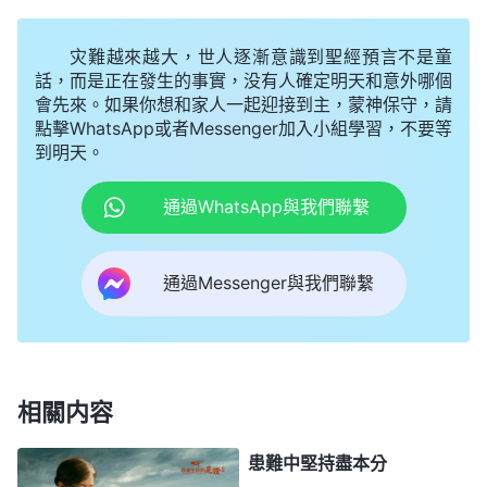
不還得處理我嗎？我不就是第一責任人嗎？』他擔心
的是這個。那你相不相信神鑒察一切呀？每個人都會
灾難越來越大，世人逐漸意識到聖經預言不是童
出錯，如果人的存心對，没經驗，没處理過這類事，
話，而是正在發生的事實，没有人確定明天和意外哪個
會先來。如果你想和家人一起迎接到主，蒙神保守，請
但已經盡力了，在神那兒能看到，你得相信神鑒察一
點擊WhatsApp或者Messenger加入小組學習，不要等
切、鑒察人心。如果連這個都不相信，這是不是不信
到明天。
派？
」
神揭示
《話・卷四 揭示敵基督・第八條（一）》
通過WhatsApp與我們聯繫
的正是我的情形，我感到扎心難受。新城教會臨到中
共抓捕急需找兩個保管家，但凡有點良心的人都能考
通過Messenger與我們聯繫
慮神家利益，即便有難處也會依靠神，不惜一切代價
及時把書籍轉移到安全的地方，而我首先考慮的是自
己的利益，總擔心轉移書籍期間出現什麽意外就得擔
責任，還會留下過犯，要是過犯越來越多自己蒙拯救
相關内容
的機會就没有了。為了保全自己我就留後手，找藉口
把本分往外推，我就是神揭示的圓滑詭詐的人，一點
患難中堅持盡本分