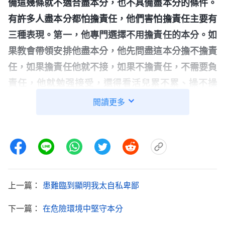
備這幾條就不適合盡本分，也不具備盡本分的條件。
有許多人盡本分都怕擔責任，他們害怕擔責任主要有
三種表現。第一，他專門選擇不用擔責任的本分。如
果教會帶領安排他盡本分，他先問盡這本分擔不擔責
任，如果擔責任他就不接，如果不擔責任，不需要負
責任，他就勉强接受，還得看活兒累不累、操不操
心，即使勉强接受，他也不是存心要把本分盡好，還
閲讀更多
是想應付糊弄，以清閑不勞苦、肉體不受罪為原則。
第二，臨到難處、遇到問題時，他首先采取向帶領彙
報，讓帶領處理解决，圖自己一身輕鬆，不管帶領解
决得怎麽樣他不關心不搭理，只要自己不擔責任就
行。這樣盡本分是對神忠心嗎？這叫推卸責任，玩忽
上一篇：
患難臨到顯明我太自私卑鄙
職守，耍滑頭，只説嘴不辦實事。他心裏説：『要是
下一篇：
在危險環境中堅守本分
這事我處理了，最後出錯了怎麽辦？到時候追究責任