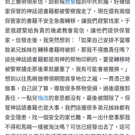
到上層帶領來信，説新城
教會
臨到中共抓捕，好幾個
家保管的神話語書籍都被警察搜走了，現在還有兩個
保管家的書籍不安全急需轉移，讓我們趕緊找家。于
是我趕緊給負責的幾處教會寫信，讓他們提供保管
家。信發走後，我突然想到：「如果自己安排不當導
致弟兄姊妹在轉移書籍時被抓，那我不得擔責任嗎？
這些神話語書籍都是用神的祭物印刷的，要是轉移時
被警察擄走那後果就嚴重了，我有可能會被撤换。」
想到以往馬曉做帶領期間貪享地位之福，一貫憑己意
做事，自己説了算，導致很多祭物受損，過後還推卸
責任，一點兒
悔改
的意思都没有，最後被開除了。保
管神話語書籍也是大事，我們這邊很多弟兄姊妹都有
安全隱患，找一個安全的家也難，萬一出什麽事那我
不得和馬曉一樣被淘汰嗎？可信已經發出去了，這可