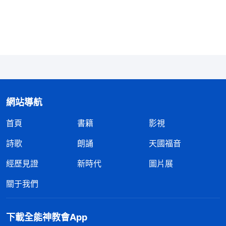
任，現在盡本分也是這樣。這次帶領安排我找家轉移
書籍我顧慮重重、思前想後，生怕找到家了在轉移的
過程中出現什麽意外或書籍被警察擄走那我就要承擔
責任，若是造成重大損失還有可能被撤换，為了不給
自己帶來任何不利就以找不到家為由給推托了。我明
知道新城教會環境惡劣，又有猶大出賣，保管書籍的
網站導航
家隨時都會被警察搜查，在這緊要關頭，我作為帶
首頁
書籍
影視
領，保護好神話語書籍是我的職責，我應該盡其所能
地維護神家利益，而我却考慮自己的利益，怕擔責任
詩歌
朗誦
天國福音
推托本分，我太自私，太没人性了！認識到這些，我
經歷見證
新時代
圖片展
心裏感到虧欠，恨不得扇自己幾個耳光。
關于我們
後來，我又看到神的話：「
有的人就不相信神家
能公平對待人，就不相信神家是神掌權、是真理掌
下載全能神教會App