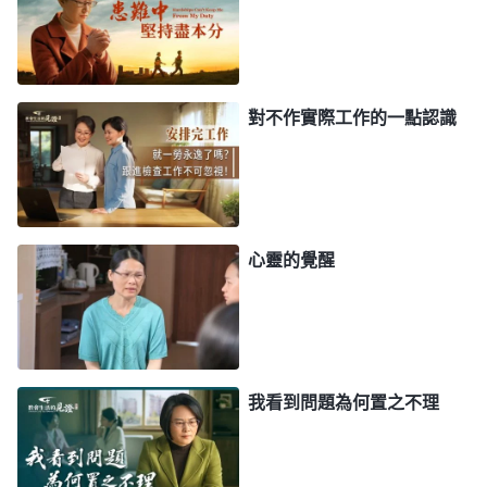
兒責任都不擔，没有一點兒良心理智啊！現在神話語
書籍隨時都有被警察擄去的危險，我不管不問，只考
慮自己的利益，我這哪有一點兒人性啊？太自私卑鄙
了！
對不作實際工作的一點認識
之後我就琢磨，為什麽我總怕擔責任呢？是受哪
方面敗壞性情導致的？我看到神的話：「
人没有經歷
神作工、没有明白真理以前，是撒但的本性在人裏面
心靈的覺醒
當家做主支配人。這個本性裏具體是什麽東西呢？比
如，你為什麽要自私？你為什麽要維護自己的地位？
你為什麽情感那麽重？你為什麽喜歡那些不義的東
西、喜歡那些惡？你喜歡這些東西的根據是什麽？這
我看到問題為何置之不理
些東西是從哪裏來的？你為什麽能喜歡接受這些東
西？現在你們已經明白了，主要就是有撒但的毒素在
人裏面。撒但的毒素是什麽？應該怎麽表達？比如，