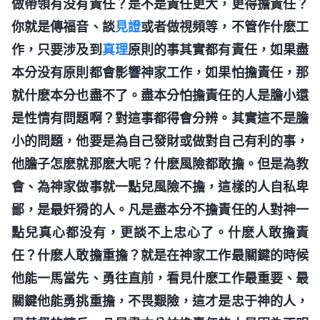
做帶領有没有責任？是不是責任更大，更得擔責任？
你就是傳福音、談
見證
或者做視頻等，不管作什麽工
作，只要涉及到
真理
原則的事其實都有責任，如果盡
本分没有原則都會影響神家工作，如果怕擔責任，那
就什麽本分也盡不了。盡本分怕擔責任的人是膽小還
是性情有問題啊？對這事都得會分辨。其實這不是膽
小的問題，他要是為自己發財或做對自己有利的事，
他膽子怎麽就那麽大呢？什麽風險都敢擔。但是為教
會、為神家做事就一點兒風險不擔，這樣的人自私卑
鄙，是最奸猾的人。凡是盡本分不擔責任的人對神一
點兒真心都没有，更談不上忠心了。什麽人敢擔責
任？什麽人敢擔重擔？就是在神家工作最關鍵的時候
他能一馬當先、勇往直前，看見什麽工作最重要、最
關鍵他能勇挑重擔，不畏艱險，這才是忠于神的人，