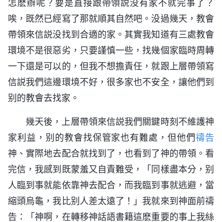
怎麽辦呢？要是直接跟帶領説没有家不就完事了？
唉，既然已經寫了那就順其自然吧。没過幾天，教會
帶領來信説没找到合適的家。其實我知道有三處教會
環境不是很惡劣，只要謹慎一些，找幾個家臨時周轉
一下還是可以的，但我不想擔責任，就跟上層帶領寫
信説我們這邊環境不好，很多家也不安全，讓他們到
别的教會去找家。
幾天後，上層帶領來信説我們關鍵時刻不維護神
家利益，别的教會找保管家也有難處，但他們
禱告
神、實際地去配合就找到了，也看到了神的帶領。看
完信，我感到既蒙羞又自責難受，「同樣盡本分，别
人臨到事就能依靠神去配合，而我臨到事就逃避，當
縮頭烏龜，我比别人差太遠了！」我就來到神面前禱
告：「神啊，在轉移神話語書籍這麽重要的事上我絲