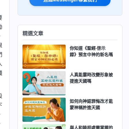
要
勵
精選文章
，
很
你知道《聖經·啓示
們
録》預言中神的新名嗎
人
錢
人真能霎時改變形象被
提進天國嗎
設
如何向神認罪悔改才能
下
蒙神稱許進天國
，
，
與人和睦相處需掌握的