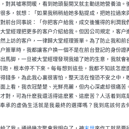
事，對其嘘寒問暖，看到她頭髮開叉就主動送她營養油。
是很多，就想：「如果我稍稍給她多點提成，把她拉過來
就對前台同事説：「你把客户給我，成交後獲得的利潤我
着大堂經理把更多的客户介紹給我。但因公司規定，客户
自然上訪的客户，一律歸大堂經理簽單。為了防止我和前
客户簽單時，我都讓客户换一個不是在前台登記的身份證
露出馬脚，一旦被大堂經理發現我搶了她的生意，我就會
前跑，根本停不下來。每每想到這些，我都不知該怎麽
挣得錢多，為此我心裏很害怕，整天活在惶恐不安之中，
表面上看，我衣冠楚楚、光鮮亮麗，但内心深處却很痛苦
樂才對，可為什麽我還活得這麽累、這麽苦？人活着到底
奉承的虚偽生活就是我最終的選擇嗎？我到底該何去
傳給了我。通過幾次聚會我明白了，神
末世
來作工就是要