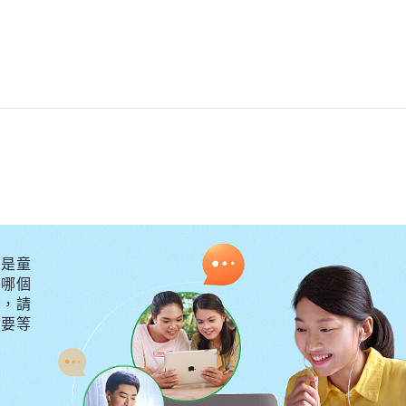
）
是童
外哪個
守，請
不要等