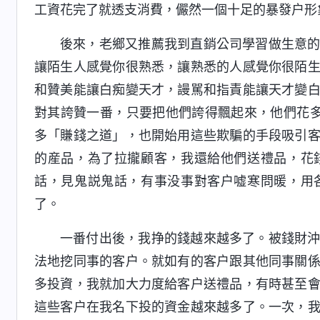
工資花完了就透支消費，儼然一個十足的暴發户形
後來，老鄉又推薦我到直銷公司學習做生意
讓陌生人感覺你很熟悉，讓熟悉的人感覺你很陌
和贊美能讓白痴變天才，謾駡和指責能讓天才變
對其誇贊一番，只要把他們誇得飄起來，他們花
多「賺錢之道」，也開始用這些欺騙的手段吸引
的産品，為了拉攏顧客，我還給他們送禮品，花
話，見鬼説鬼話，有事没事對客户嘘寒問暖，用
了。
一番付出後，我挣的錢越來越多了。被錢財
法地挖同事的客户。就如有的客户跟其他同事關
多投資，我就加大力度給客户送禮品，有時甚至
這些客户在我名下投的資金越來越多了。一次，