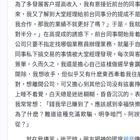
為了多發展客户提高收入，我有意接近前台的同
來，我又了解到大堂經理給前台同事分的提成不
我合作，那我的業績不就更好了嗎？」于是，我
對半分。」在高提成的誘惑下，前台同事開始背
公司只要不指定找哪個業務員辦理業務，就屬于
同事私下搞交易的事情被大堂經理發現，每次與
簽單。久而久之，我還是擔心自己這樣做遲早會
開除，我想收手，但似乎又有什麽東西牽着我往
對，想離開公司，可又擔心到其他公司没有這裏
上睡不着覺，白天總是迷迷糊糊、昏昏沉沉的。
我常常想：「錢我早已賺到了，應該感到幸福快
為了什麽？難道這種充滿欺騙、明争暗鬥、阿諛
從？」
就在我痛苦、迷茫時，朋友把神的國度
福音