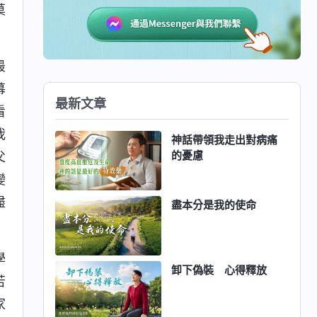
莫
最
幕
最新文章
看
我
神話帶領我走出對病痛
的憂慮
父
變
盡
盡本分是我的使命
學
卸下偽裝 心得釋放
苦
家