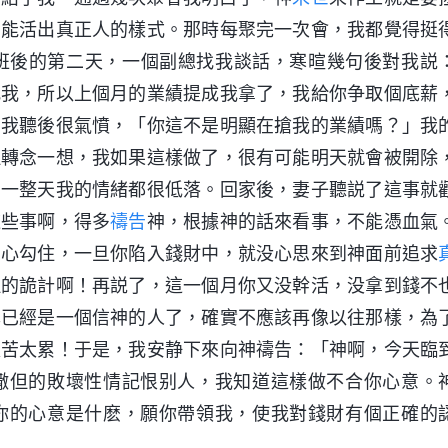
們能活出真正人的樣式。那時每聚完一次會，我都覺得挺
上班後的第二天，一個副總找我談話，寒暄幾句後對我説
找我，所以上個月的業績提成我拿了，我給你争取個底薪
」我聽後很氣憤，「你這不是明顯在搶我的業績嗎？」我
但轉念一想，我如果這樣做了，很有可能明天就會被開除
，一整天我的情緒都很低落。回家後，妻子聽説了這事就
這些事啊，得多
禱告
神，根據神的話來看事，不能憑血氣
的心勾住，一旦你陷入錢財中，就没心思來到神面前追求
但的詭計啊！再説了，這一個月你又没幹活，没拿到錢不
己已經是一個信神的人了，確實不應該再像以往那樣，為
太苦太累！于是，我安静下來向神禱告：「神啊，今天臨
撒但的敗壞性情記恨别人，我知道這樣做不合你心意。
你的心意是什麽，願你帶領我，使我對錢財有個正確的