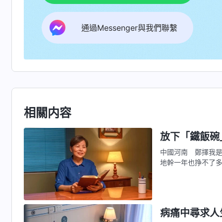
通過Messenger與我們聯繫
相關内容
放下「鐵飯碗
中國河南 鄭擇我
地幹一年也挣不了
的。後來，親戚托
活，我們臨時工幹
病痛中尋求人