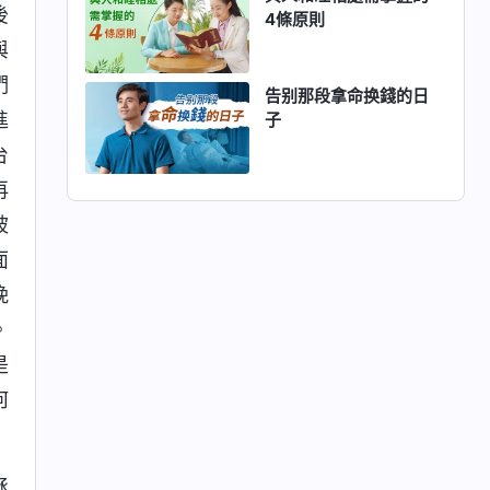
後
4條原則
與
們
告别那段拿命换錢的日
進
子
台
再
被
面
晚
。
是
何
拯