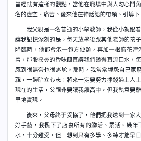
曾經就有這樣的觀點，當他在職場中與人勾心鬥
名的虚空、痛苦。後來他在神話語的帶領、引導下
我父親是一名普通的小學教師，我從小就跟
讓我記憶深刻的是，每天放學後跟其他老師的孩
降臨時，他都會泡一包方便麵，再加一根麻花津
着，那股撲鼻的香味簡直讓我們饞得直流口水，
感到很無奈也很尷尬。那時，我常常埋怨自己家
親，一邊暗立心志：將來一定要努力挣錢過上人
現在的生活，父親非要讓我讀高中，但我執意要
早地實現。
後來，父母終于妥協了，他們把我送到一家
好手藝，我攬下了店裏所有的髒活、累活。幾年
水，十分難受，但一想到只有多學、多練才能早