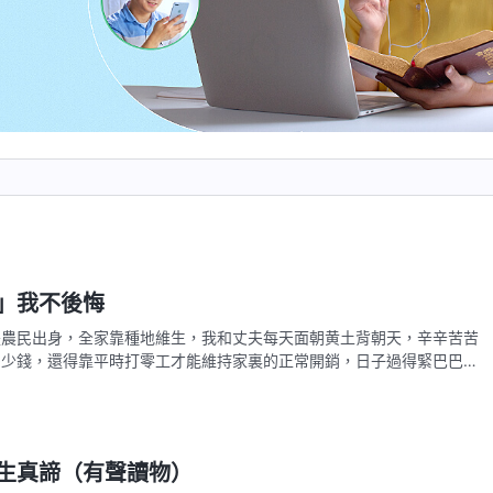
」我不後悔
是農民出身，全家靠種地維生，我和丈夫每天面朝黄土背朝天，辛辛苦苦
多少錢，還得靠平時打零工才能維持家裏的正常開銷，日子過得緊巴巴
關係把我安排到附近一個國營酒廠幹臨時工。廠裏那些正式工幹的都是輕
的多數都是髒活累活，但工資…
生真諦（有聲讀物）