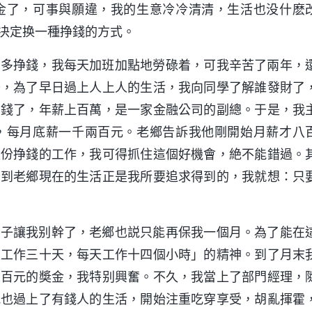
金了，可事與願違，我的生意冷冷清清，生活也没什麽
决定换一種挣錢的方式。
了多挣錢，我每天加班加點地勞碌着，可我辛苦了兩年，
去，為了早日過上人上人的生活，我向同學了解誰發財了
大錢了，年薪上百萬，是一家金融公司的副總。于是，我
，每月底薪一千兩百元。老鄉告訴我他剛開始月薪才八
是份挣錢的工作，我可得抓住這個好機會，絶不能錯過。
看到老鄉現在的生活正是我所要追求得到的，我就想：只
妻子讓我别幹了，老鄉也説只能再保我一個月。為了能在
月工作三十天，每天工作十四個小時」的精神。到了月末
五百元的奬金，我特别興奮。不久，我當上了部門經理，
我也過上了有錢人的生活，開始注重吃穿享受，胡亂揮霍