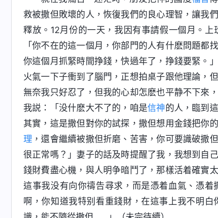
救被撒但敗壞的人，恢復我們的良心理智，讓我
釋放。12月份的一天，我因有事請假一個月。
「你不在的這一個月，你部門的人有什麽問題都
你這個月抓緊時間挣錢，快過年了，挣錢要緊。
火氣一下子衝到了腦門，正想拍桌子跟他理論，
無奈我只好忍了，但我的心却怎麽也平静不下來
我説：「没什麽大不了的，咱是
信神
的人，臨到
其實，這是撒但對你的試探，撒但想用金錢把你
理
，還會繼續被撒但折磨、苦害，你可要識破撒
很正常嗎？」妻子的話及時提醒了我，我想到自
錢財費盡心機，與人明争暗鬥了，那樣活着確實
這事我没有向你禱告尋求，而是憑着血氣、憑着
啊，你知道我特别看重錢財，在這事上我不明白
識，能不隨從撒但……」（未完待續）