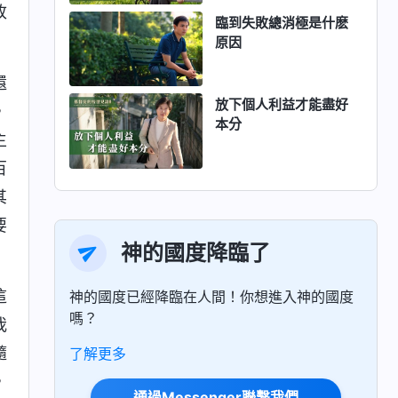
改
臨到失敗總消極是什麽
原因
還
放下個人利益才能盡好
，
本分
主
百
其
要
神的國度降臨了
這
神的國度已經降臨在人間！你想進入神的國度
嗎？
我
隨
了解更多
，
通過Messenger聯繫我們