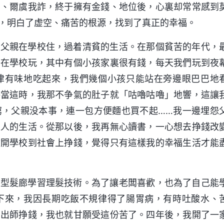
角、爾虞我詐，終于擁有金錢、地位後，心裏却常常感到
，明白了虚空、痛苦的根源，找到了真正的幸福。
着父親在學校住，過着清貧的生活。在那個貧苦的年代，
子在學校玩，其中有個小孩家裏很有錢，每天我們玩到夜
津有味地吃起來，我們幾個小孩只能站在旁邊眼巴巴地
每當這時，我那不争氣的肚子就「咕嚕咕嚕」地響，這讓
窮，父親没本事，連一包方便麵也買不起……我一邊埋怨
上人的生活。從那以後，我再無心讀書，一心想去挣錢改
離開學校到社會上挣錢，覺得只有這樣我的幸福生活才能
大型髮廊學習理髮技術。為了讓老闆喜歡，也為了自己能
下來，我因長期吃飯不規律得了腸胃病，有時吐酸水、
日出師挣錢，我也就甘願受這份苦了。四年後，我開了一