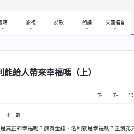
書籍
影視
詩歌
朗誦
天國福音
利能給人帶來幸福嗎（上）
王 凱
才是真正的幸福呢？擁有金錢、名利就是幸福嗎？王凱弟