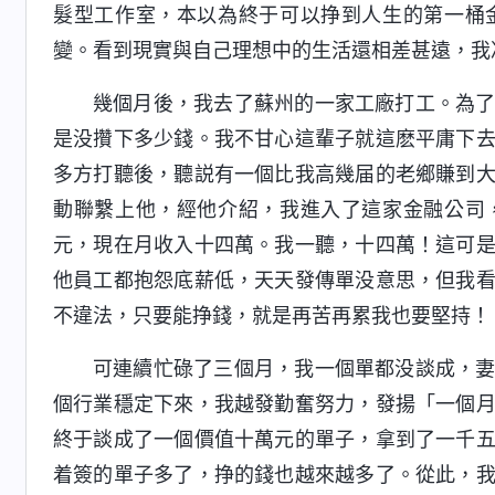
髮型工作室，本以為終于可以挣到人生的第一桶
變。看到現實與自己理想中的生活還相差甚遠，我
幾個月後，我去了蘇州的一家工廠打工。為
是没攢下多少錢。我不甘心這輩子就這麽平庸下
多方打聽後，聽説有一個比我高幾届的老鄉賺到
動聯繫上他，經他介紹，我進入了這家金融公司
元，現在月收入十四萬。我一聽，十四萬！這可
他員工都抱怨底薪低，天天發傳單没意思，但我
不違法，只要能挣錢，就是再苦再累我也要堅持！
可連續忙碌了三個月，我一個單都没談成，
個行業穩定下來，我越發勤奮努力，發揚「一個
終于談成了一個價值十萬元的單子，拿到了一千
着簽的單子多了，挣的錢也越來越多了。從此，