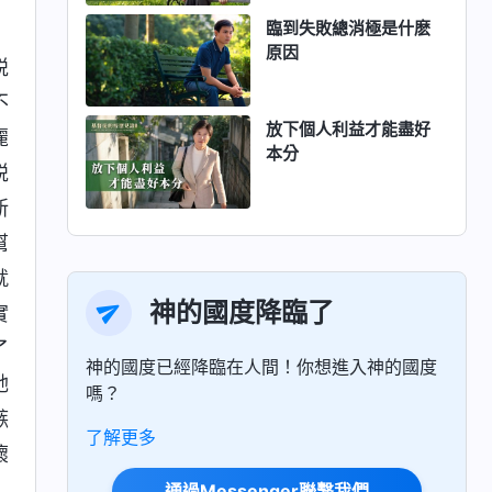
臨到失敗總消極是什麽
原因
説
不
放下個人利益才能盡好
麗
本分
説
新
幫
就
神的國度降臨了
實
了
神的國度已經降臨在人間！你想進入神的國度
她
嗎？
嫉
了解更多
壞
通過Messenger聯繫我們