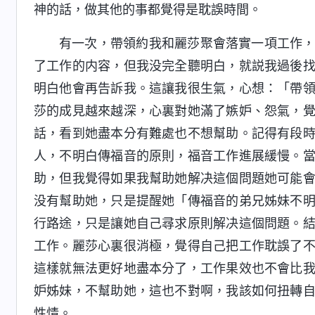
神的話，做其他的事都覺得是耽誤時間。
有一次，帶領約我和麗莎聚會落實一項工作
了工作的内容，但我没完全聽明白，就説我過後
明白他會再告訴我。這讓我很生氣，心想：「帶
莎的成見越來越深，心裏對她滿了嫉妒、怨氣，
話，看到她盡本分有難處也不想幫助。記得有段
人，不明白傳福音的原則，福音工作進展緩慢。
助，但我覺得如果我幫助她解决這個問題她可能
没有幫助她，只是提醒她「傳福音的弟兄姊妹不
行路途，只是讓她自己尋求原則解决這個問題。
工作。麗莎心裏很消極，覺得自己把工作耽誤了
這樣就無法更好地盡本分了，工作果效也不會比
妒姊妹，不幫助她，這也不對啊，我該如何扭轉
性情。