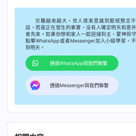
東西的時候，你就會與撒但作一個徹底的决裂，
有真正的愛與渴慕。
」
《話・卷二 關于認識神・獨
灾難越來越大，世人逐漸意識到聖經預言不
名利來控制人、敗壞人，讓人變得自私卑鄙、惡
話，而是正在發生的事實，没有人確定明天和意
表揚，我心裏就會嫉妒，有時候他們没來學校，
會先來。如果你想和家人一起迎接到主，蒙神保
點擊WhatsApp或者Messenger加入小組學習，
評。那時候我就覺得競争是好事，嫉妒人没什麽
到明天。
嫉妒人是罪惡，我就以為自己已經變化了，但事
盡本分果效好，帶領和弟兄姊妹都表揚她，我就
通過WhatsApp與我們聯繫
她有難處故意不幫她，想讓她消極、看她出醜。
人，推動教會工作，可我不僅没有培養麗莎，反
通過Messenger與我們聯繫
是在作惡啊！我想到了該隱和亞伯的故事。該隱
是發自内心地向神獻祭，而亞伯則是帶着誠心將
亞伯被神稱許，對亞伯産生了嫉妒、憤怒，還殺
譽得失，為了得着名利不擇手段，與人明争暗鬥
惡事，永遠不能蒙神拯救。認識到這兒，我感到