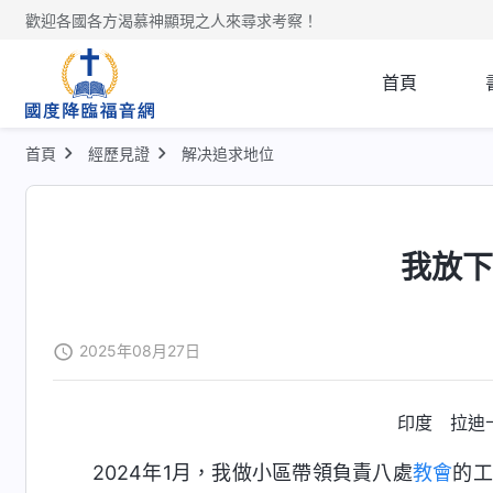
歡迎各國各方渴慕神顯現之人來尋求考察！
首頁
首頁
經歷見證
解决追求地位
我放
2025年08月27日
印度 拉迪卡·
2024年1月，我做小區帶領負責八處
教會
的工