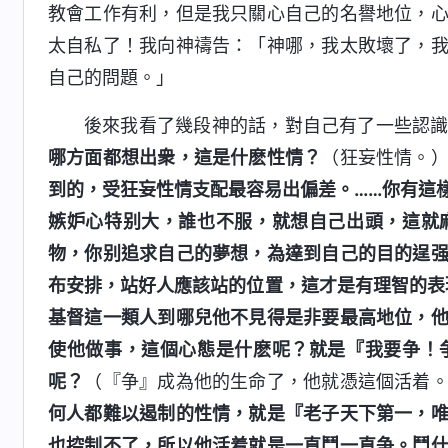
教會工作有利，但是我只關心自己的名譽地位，
太自私了！我向神禱告：「神哪，我太敗壞了，
自己的問題。」
後來我看了幾段神的話，對自己有了一些認
哪方面都想出衆，這是什麽性情？
（狂妄性情。
到的，受狂妄性情支配最容易出偏差。……你有這
嫉妒心特别大，誰也不服，就想自己出頭，這就
物，你别追求自己的夢想，為達到自己的目的逞
布安排，站好人應該站的位置，這才是有理智的表
基督這一類人到哪兒他不見得是非要最高地位，
使他做事，這個心態是什麽呢？就是『我要争！
呢？
（『争』成為他的生命了，他就憑這個活着
何人都難以遏制的性情，就是『老子天下第一，
也控制不了，所以他活着就是一直鬥一直争。鬥