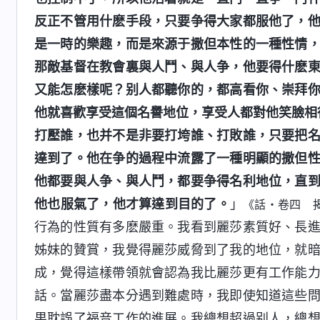
反正不管用什麽手段，只要争得大家都服他了，
是一時的樂趣，而是來源于撒但本性的一種性情
那敵基督在教會裏與人鬥、與人争，他要得什麽
又能怎麽樣呢？别人都聽你的，都高看你、崇拜
他就喜歡享受這個名譽地位，享受人都對他笑臉相
打壓誰，也并不是非要打垮誰、打敗誰，只要把
達到了。他在争的過程中流露了一種明顯的撒但
他都要與人争、與人鬥，都要争得名利地位，直
他也服氣了，他才算達到目的了。
」
《話・卷四 
行為的性質有多麽嚴重。我看到麗莎素質好、長
姊妹的贊賞，我覺得麗莎威脅到了我的地位，就
成，覺得這樣帶領就會認為我比麗莎更有工作能
話。當麗莎盡本分遇到難處時，我即使知道這些
果耽誤了福音工作的進展。我總想超過别人，總