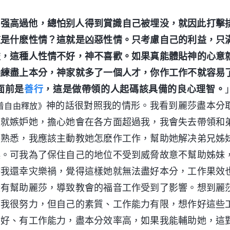
他强高過他，總怕别人得到賞識自己被埋没，就因此打擊
這是什麽性情？這就是凶惡性情。只考慮自己的利益，只
益，這種人性情不好，神不喜歡。如果真能體貼神的心意
操練盡上本分，神家就多了一個人才，你作工作不就容易
面前是
善行
，這是做帶領的人起碼該具備的良心理智。
神的話很對照我的情形。我看到麗莎盡本分
着自由釋放》
裏就嫉妒她，擔心她會在各方面超過我，我會失去帶領和
太熟悉，我應該主動教她怎麽作工作，幫助她解决弟兄姊
誤。可我為了保住自己的地位不受到威脅故意不幫助姊妹
時我還幸灾樂禍，覺得這樣她就無法盡好本分，工作果效
没有幫助麗莎，導致教會的福音工作受到了影響。想到麗
管我很努力，但自己的素質、工作能力有限，想作好這些
質好、有工作能力，盡本分效率高，如果我能輔助她，這