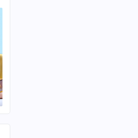
才
用
的
批
了
莎
到
的
，
不
滿
名
的
撒