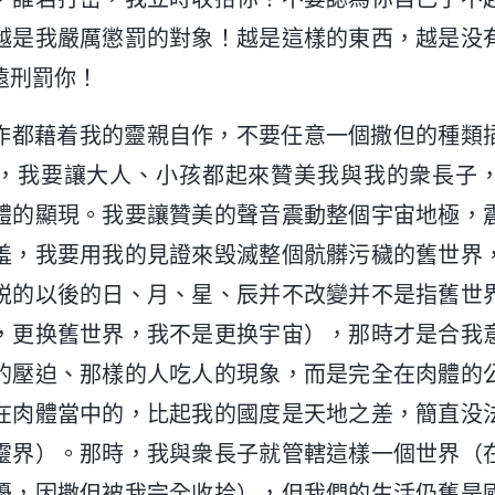
越是我嚴厲懲罰的對象！越是這樣的東西，越是没
遠刑罰你！
作都藉着我的靈親自作，不要任意一個撒但的種類
，我要讓大人、小孩都起來贊美我與我的衆長子
體的顯現。我要讓贊美的聲音震動整個宇宙地極，
羞，我要用我的見證來毁滅整個骯髒污穢的舊世界
説的以後的日、月、星、辰并不改變并不是指舊世
，更换舊世界，我不是更换宇宙），那時才是合我
的壓迫、那樣的人吃人的現象，而是完全在肉體的
在肉體當中的，比起我的國度是天地之差，簡直没
靈界）。那時，我與衆長子就管轄這樣一個世界（
擾，因撒但被我完全收拾），但我們的生活仍舊是