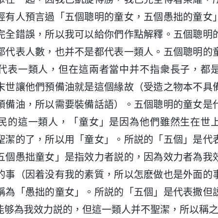
經有人預言過「五個聰明的童女，五個愚拙的童女
完全錯誤，所以我可以給你們作點解釋。五個聰明
都代表人數，也并不是都代表一類人。五個聰明的
代表一類人，但在這兩者當中并不指衆長子，都
末世讓他們預備油就是這個緣故（受造之物本不具
預備油，所以需要裝備話語）。五個聰明的童女是
民的這一類人，「童女」是因為他們雖然生在世
聖潔的了，所以用「童女」。所説的「五個」是代
五個愚拙童女」是指效力者説的，因為效力者為我
的事（因着没有我的素質，所以怎麽做也是外面的
稱為「愚拙的童女」。所説的「五個」是代表撒但
能够為我效力説的，但這一類人并不聖潔，所以稱