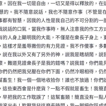
意。因在我一切是自由，一切又是得以釋放的，在
慧的。我不隨意説話，我也不隨意作事（不管是
事都有智慧，因我的人性是我自己的不可分割的一
我説話的口氣，當我作事時，無人注意我的作工方
有的人身上顯明我的大能，不僅是在衆長子身上，
，這樣才是羞辱撒但的有力見證。我不作傻事，多
，説在我以外又有了另外的神，説我是瞎胡鬧，説
壞。難道見證衆長子是我的錯嗎？説我錯，你們能
你們仍然把我兒壓在你們下面，仍然冷眼相待，仍
幫畜生！我一個一個地收拾你！誰也不放過！你們
，這些東西會是什麽貨？一點不假就是畜生！我簡
，早把我的工作耽誤了！這幫畜類！簡直没有一點
我滚出去！欺壓我兒這麽長時間，我一脚把你踩成