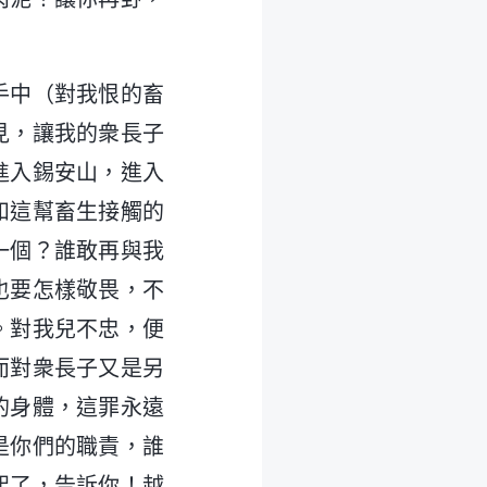
手中（對我恨的畜
見，讓我的衆長子
進入錫安山，進入
和這幫畜生接觸的
一個？誰敢再與我
也要怎樣敬畏，不
。對我兒不忠，便
而對衆長子又是另
的身體，這罪永遠
是你們的職責，誰
起了，告訴你！越