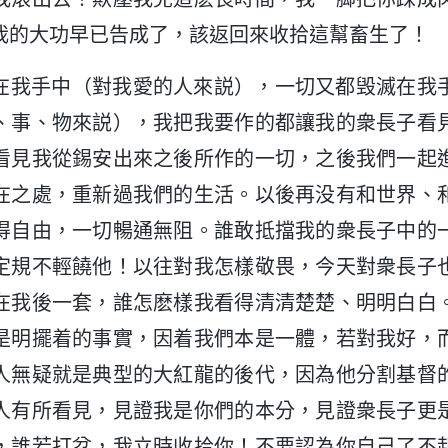
我的大功早已告成了，該返回來收拾這幫畜生了！
在我手中（對我愛的人來説），一切又都毁滅在我
、事、物來説），我把我要作的都讓我的衆長子看
看見我從錫安出來之後所作的一切，之後我們一起
在之處，重新過我們的生活。以後再没有和世界、
得自由，一切暢通無阻。誰敢抵擋我的衆長子中的
定規不輕饒他！以往對我怎樣敬畏，今天對衆長子
在我後一套，誰怎麽樣我看得清清楚楚、明明白白
是明擺着的事實，因着我們本是一體，若對我好，
人無疑就是典型的大紅龍的後代，因為他分割基督
人有所看見，見證我是你們的本分，見證衆長子更
，誰若打岔，我立時收拾你！不要認為你自己了不