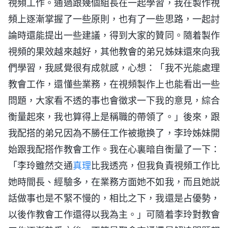
視頻工作。通過跟幾個組長在一起學習，我在製作視
頻上逐漸掌握了一些原則，也有了一些思路，一起討
論時還能提出一些建議，得到大家的贊同。隨着製作
視頻的果效越來越好，其他教會的弟兄姊妹還來向我
們學習，我感覺很有成就感，心想：「我不光能處理
教會工作，還懂些業務，在視頻製作上也能看出一些
問題，大家看不透的事也會徵求一下我的意見，綜合
衡量起來，我也算得上是稱職的帶領了。」後來，跟
我配搭的弟兄因為不勝任工作被撤换了，李玲姊妹開
始跟我配搭作教會工作。我在心裏暗自衡量了一下：
「李玲雖然交通
真理
比我透亮，但我負責視頻工作比
她時間長、經驗多，在業務方面她不如我，而且她説
話做事也是不緊不慢的，相比之下，我還是占優勢，
以後作教會工作還得以我為主。」可隨着李玲對教會