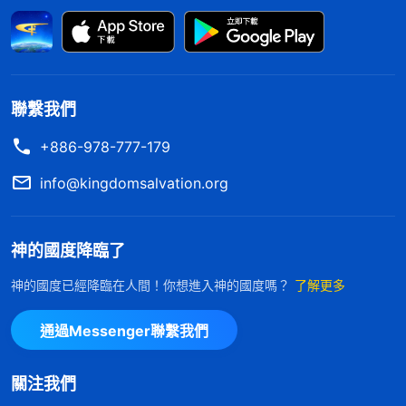
的不滿，只為達到自己的目的，絲毫不管給對方帶來
多大的傷害；有些工作没有進展，我明明能看出些問
題，也有時間參與，但一想到這工作是李玲主要負
責，我就不想去管，甚至盼着她作不好，丢醜才好。
聯繫我們
看到我的名譽地位心太重，心眼兒不好，一點兒都不
+886-978-777-179
維護教會工作。我活在争名奪利的情形中，總想着高
過别人，心思根本就没在本分上，負責的工作幾乎陷
info@kingdomsalvation.org
入癱痪，自己也落在黑暗中，這都是因為「争」帶來
的惡性循環，正如神説的，「
你總盡不好本分，慢慢
神的國度降臨了
就被淘汰了
」。我把教會工作攪得亂七八糟，還不知
神的國度已經降臨在人間！你想進入神的國度嗎？
了解更多
道反省自己，再繼續這樣争下去，還不知道以後會做
出什麽打岔攪擾的事，嚴重了還有被淘汰的危險。幸
通過Messenger聯繫我們
虧被撤换及時，制止了我作惡的脚步，這也是神給我
反省認識自己的機會，對付我追求名利地位的野心欲
關注我們