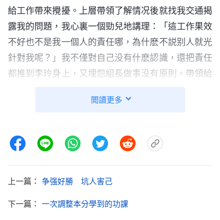
給工作帶來攪擾。上層帶領了解情况後就找我交通揭
露我的問題，我心裏一個勁兒地講理：「這工作果效
不好也不是我一個人的責任哪，為什麽不説别人就光
針對我呢？」我不僅對自己没有什麽認識，還把責任
都推到李玲身上，又埋怨組長做事没有原則。帶領給
我交通了幾次，看我一點兒不接受，也作不了實際工
閲讀更多
作，就把我撤换了。被撤换後，我心裏就像被掏空了
一樣，特别痛苦、消極，我就向神
禱告
，求神帶領我
能在這樣的環境中學到功課。
之後，我看到了兩段神的話，讓我對自己有了些
認識。
全能神
説：「
在任何一個人群中，敵基督的至
上一篇：
争强好勝 坑人害己
理名言是什麽？你們説説。
（與人鬥其樂無窮，與天
下一篇：
一次調整本分學到的功課
鬥其樂無窮。）
這不是瘋了嗎？這已經瘋了。還有