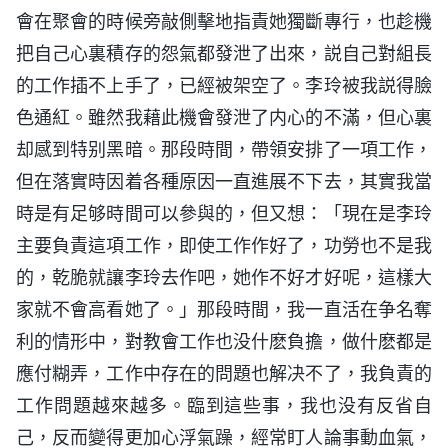
會在聚會的時候旁敲側擊地指責她獨斷專行，也趁機
把自己心裏積存的怨氣都發泄了出來，説自己對組長
的工作插不上手了，已經被架空了。李玲被我説得臉
色通紅。雖然我藉此機會發泄了内心的不滿，但心裏
却感到特别黑暗。那段時間，帶領安排了一項工作，
但在落實時因着各種原因一直進展不下去，其實我當
時是有足够時間可以參與的，但又想：「現在是李玲
主要負責這項工作，即使工作作好了，功勞也不是我
的，乾脆就讓李玲去作吧，她作不好才好呢，這樣大
家就不會高看她了。」那段時間，我一直活在争名奪
利的情形中，對教會工作也没什麽負擔，做什麽都是
應付糊弄，工作中存在的問題也解决不了，我負責的
工作問題越來越多。臨到這些事，我也没有反省自
己，反而變得更加心浮氣躁，經常盯人論事動血氣，