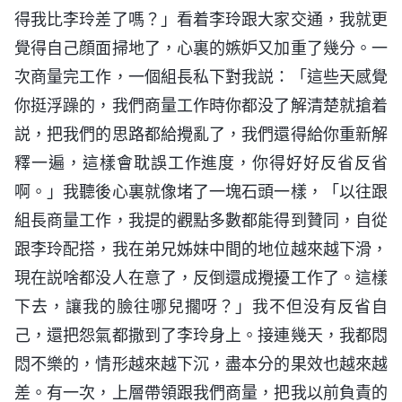
得我比李玲差了嗎？」看着李玲跟大家交通，我就更
覺得自己顔面掃地了，心裏的嫉妒又加重了幾分。一
次商量完工作，一個組長私下對我説：「這些天感覺
你挺浮躁的，我們商量工作時你都没了解清楚就搶着
説，把我們的思路都給攪亂了，我們還得給你重新解
釋一遍，這樣會耽誤工作進度，你得好好反省反省
啊。」我聽後心裏就像堵了一塊石頭一樣，「以往跟
組長商量工作，我提的觀點多數都能得到贊同，自從
跟李玲配搭，我在弟兄姊妹中間的地位越來越下滑，
現在説啥都没人在意了，反倒還成攪擾工作了。這樣
下去，讓我的臉往哪兒擱呀？」我不但没有反省自
己，還把怨氣都撒到了李玲身上。接連幾天，我都悶
悶不樂的，情形越來越下沉，盡本分的果效也越來越
差。有一次，上層帶領跟我們商量，把我以前負責的