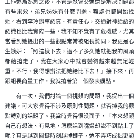
工作逐漸熟悉之後，不管是聚會交通還是解决問題都
有些果效，弟兄姊妹有什麽問題、難處也都開始找
她。看到李玲辦事認真、有責任心，交通對神話語的
認識也比我實際一些，我不知不覺有了危機感，尤其
當看到她提出的一些觀點常常被組長贊同，我更是心
生嫉妒：「照這樣下去，過不了多久她就把我的風頭
都給搶走了，我在大家心中就會變得越來越無足輕
重。不行，我得想辦法把她給比下去！」接下來，再
跟組長商量工作，我就搶着第一個發表觀點。
有一次，我們討論一個視頻的問題，我提出一個
建議，可大家覺得不涉及原則性問題，就否掉我的觀
點轉别的話題了。我當時覺得很没面子，「本來想顯
自己有想法、有見地，怎麽話到嘴邊却説不到點上了
呢？真是越到關鍵時刻越掉鏈子，這不弄巧成拙更顯