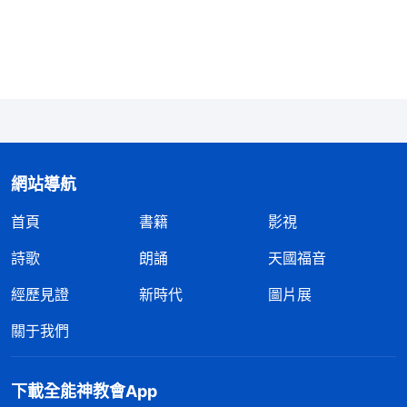
面就越黑暗，你就越盡不好本分，越盡不好本分神家
就越不能用你，這就是連帶的惡性循環。你總盡不好
本分，慢慢就被淘汰了。
」
《話・卷三
末世
基督座談
揣摩着神的話，
紀要・脱去敗壞性情才能得着自由釋放》
我回想起自己争名奪利的種種表現，我流露的跟神揭
示的敵基督性情是一樣的。從看到李玲作工作比我有
果效，得到弟兄姊妹的高看那天起，我就憋足了一股
網站導航
勁要證明自己不比她差，不能輸給她，滿腦子想的都
首頁
書籍
影視
是怎麽找機會扳回局面。商量工作時，我就搶着發表
詩歌
朗誦
天國福音
觀點，只想着自己出風頭能高過對方，根本不考慮這
經歷見證
新時代
圖片展
樣會不會影響工作；尤其當上層帶領把我負責的工作
分給李玲負責時，我更是心生嫉妒，認為屬于自己的
關于我們
光環都被她搶走了，我的惡毒存心也就暴露出來了，
開始找機會抓住對方作工作的偏差、漏洞，發泄内心
下載全能神教會App