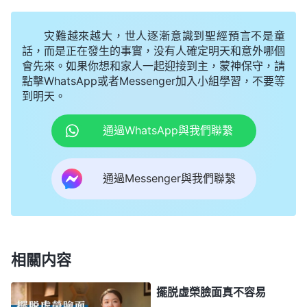
嗎？
（神，他是不是想『天上地下，唯我獨尊』？就
是他要做最高的那個，不管他跟誰在一起都想把别人
灾難越來越大，世人逐漸意識到聖經預言不是童
比下去。）
這是他的理念。還有嗎？
（神，我想到了
話，而是正在發生的事實，没有人確定明天和意外哪個
會先來。如果你想和家人一起迎接到主，蒙神保守，請
四個字，就是『勝者為王』，我覺得他到哪兒都想鶴
點擊WhatsApp或者Messenger加入小組學習，不要等
立鷄群、獨樹一幟，就追求做那個最高的。）
你們説
到明天。
的多數都是一種理念，你們用一種行為形容形容他。
通過WhatsApp與我們聯繫
敵基督這一類人到哪兒他不見得是非要最高地位，他
每到一個地方就有一種性情指使他做事，有一種心態
通過Messenger與我們聯繫
在指使他做事，這個心態是什麽呢？就是『我要争！
争！争！』這裏用了三個『争』，為什麽不用一個
『争』呢？
（『争』成為他的生命了，他就憑這個活
着。）
這就是他的性情。他天生就有一種狂妄得無法
相關内容
無天、任何人都難以遏制的性情，就是『老子天下第
一，唯我獨尊』，他這種狂妄至極的性情誰也遏制不
擺脱虚榮臉面真不容易