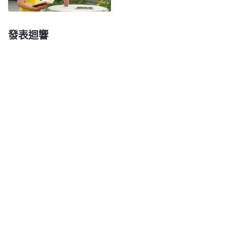
地位、穩固自己的勢力還要繼續與人鬥、與人争，一
直争鬥到死才結束，所以敵基督的哲學就是『生命不
發表迴響
息，争鬥不止』。教會裏有這樣一個惡人存在，弟兄
姊妹受不受攪擾？比如，大家都在安静地吃喝神話、
交通真理，氣氛祥和，心情舒暢，這時敵基督心裏賭
氣，對交通真理的人産生了嫉妒、恨，就開始發起攻
擊、論斷，這祥和的氣氛是不是被攪擾了？那這個惡
人就是來攪擾人、噁心人的。敵基督就是這類東西。
有時候敵基督要跟誰争，要打壓誰，也并不是非要打
垮誰、打敗誰，只要把名譽地位、虚榮臉面争到手
了，讓人佩服他了，他的目的就達到了。
」
《話・卷
「
你越争名利地位心
四 揭示敵基督・第九條（三）》
裏越黑暗，越争名利地位嫉妒的心越大、恨人的心越
大，你就越想争奪，争不到你心裏就越恨，越恨你裏