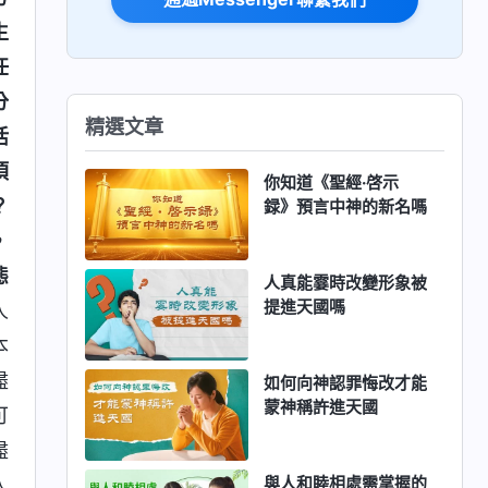
生
任
分
精選文章
活
須
你知道《聖經·啓示
？
録》預言中神的新名嗎
，
態
人真能霎時改變形象被
提進天國嗎
人
本
盡
如何向神認罪悔改才能
蒙神稱許進天國
可
盡
與人和睦相處需掌握的
人