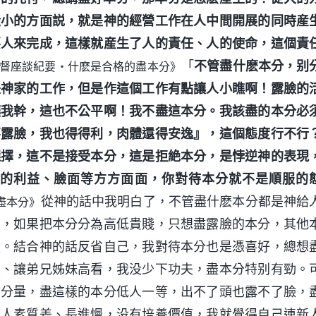
從小的方面説，就是神的經營工作在人中間開展的同時産
要人來完成，這樣就産生了人的責任、人的使命，這個責
「
不管盡什麽本分，别
督座談紀要・什麽是合格的盡本分》
是神家的工作，但是作這個工作有點讓人小瞧啊！露臉的
讓我幹，這也不公平啊！我不盡這本分。我該盡的本分必
不露臉，我也得得利，肉體還得安逸』，這個態度行不行
選擇，這不是接受本分，這是拒絶本分，是悖逆神的表現
的利益、臉面等方方面面，你對待本分就不是順服的
從神的話中我明白了，不管盡什麽本分都是神給
盡本分》
法，如果把本分分為高低貴賤，只想盡露臉的本分，其他
服。結合神的話反省自己，我對待本分也是憑喜好，總想
重、讓弟兄姊妹高看，我没少下功夫，盡本分特别有勁。
麽分量，盡這樣的本分低人一等，出不了頭也露不了臉，
的人素質差、長進慢，没有培養價值，我就覺得自己連新