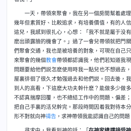
一天，帶領來聚會，我在另一個房間幫着處
幾年但素質好、比較追求，有培養價值，有的人
這兒，我感到很扎心，心想：「我不就是屬于没
麽出頭露臉的機會了。」過了一會兒帶領就把門
們聚會交通，我也是被培養的對象，可現在自己
來聚會的幾個
教會
帶領都認識我，他們若知道我
問題要給他們説怎麽使用時我一點兒也不想過去
屋裏徘徊了很久才勉强過去和他們説。回去後，
到人的高看，下這麽大功夫幹什麽？能做多少做
不認真揣摩回覆，也不總結工作中的問題、偏差
把自己手裏的活兒幹完。那段時間因着我對待本
形不對就向神
禱告
，求神帶領我能認識自己的問題
尋求中，我看到神的話：「
在神家總講接受