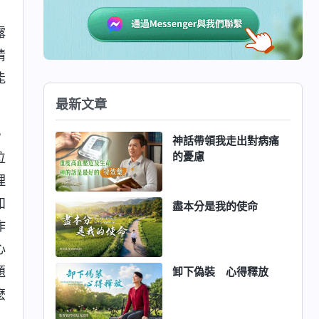
露
情
能
最新文章
，
神話帶領我走出對病痛
的憂慮
位
理
知
盡本分是我的使命
作
心
題
卸下偽裝 心得釋放
麽