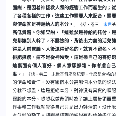
面説，是因着神拯救人類的經營工作而産生的；
了各種各樣的工作，這些工作需要人來配合，需
與使命就是神賜給人的本分。
」
《話・卷三
末世
基
高低貴賤。你如果説，『這雖然是神給的托付，
兒都讓别人幹了，不露臉的、背後出力氣的活兒
得是人前露臉、人後還得留名的，就算不留名、
挑肥揀瘦，這不是從神領受，這是憑自己的喜好
這裏面有個人喜好、個人意願摻雜。你考慮自己
度。
」
《話・卷三 末世基督座談紀要・什麽是合格的
的使命和責任，没有哪個本分高哪個本分低的説
分就不想盡，這是拒絶本分，對神没有真實的順
露臉的本分。想想我做帶領時為了讓上層帶領器
作事務工作我就覺得自己只是出力幹活的，没什
本分就没勁了。特别是聽到帶領説有些信神多年