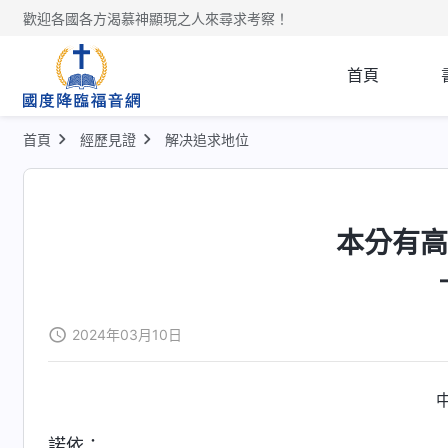
歡迎各國各方渴慕神顯現之人來尋求考察！
首頁
首頁
經歷見證
解决追求地位
本分有
2024年03月10日
諾依：