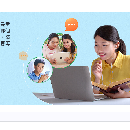
置有了一點認識。
全能神
説：「
如果你認為自己素質很差
那你千萬别放縱自己的野心欲望，别琢磨怎麽追求在教會
是童
誠實人、不是喜愛真理的人，一旦做了帶領，你不是敵基
外哪個
與教會工作，這是好事，但要反省自己是否明白真理、是
守，請
不要等
、能不能按工作安排作好教會工作，如果這幾條能達到就
有自知之明，先看看自己會不會分辨人、能否明白真理按
了。如果你自己衡量不出來，可以問問周圍跟你熟悉、知
，你把自己現在的本職工作作好就不錯了，那你就趕緊認
就做點什麽，脚踏實地地盡好自己的本分求個心安理得這
有工作能力，也有負擔，神家正缺少這樣的人才，肯定提
想被提拔這不是野心，但你得具備做帶領的素質、條件。
負責全面工作，總想出頭露面，我告訴你，這是野心。有
願意往真理上够，這没有問題。有些人有素質，具備做帶
備素質，就應該守住自己的本分，把眼前該盡的本分盡好