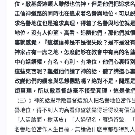
位。敵基督這類人雖然也信神，但是他們把追求
走信神道路的同時也在追求着名譽與地位。可以
求名譽地位也是追求真理，得着了名譽與地位就
地位，没有人仰望、高看、追隨他們，那他們就
裏就感覺，『這樣信神是不是很失敗？是不是没
神家占有一席之地，怎麽能够在教會中有高的名
中有話語權，有名、有利、有地位，他們心裏特
這些東西呢？難道他們讀了神的話、聽了講道心
改變他們的觀念與思想觀點嗎？絶對不是，問題
煩真理，所以敵基督絲毫不接受真理，這是他
神的話揭示敵基督這類人把名譽地位當作
（三）》
譽地位，得不到人的高看仰望就覺得活得没有價
「人活臉面，樹活皮」「人過留名，雁過留聲」
名譽地位當作人生目標，無論做什麽事都想得到