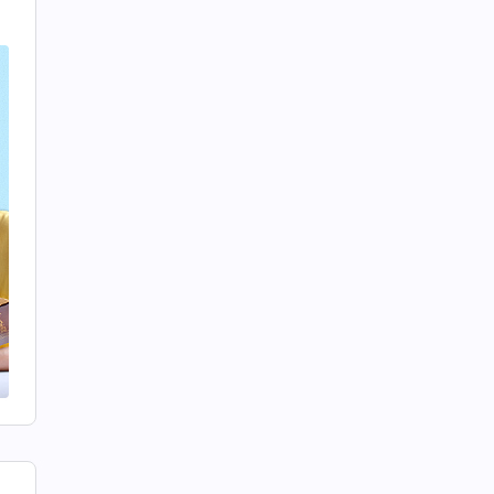
，
裏
督
否
可
原
心
識
也
拔
你
野
領
，