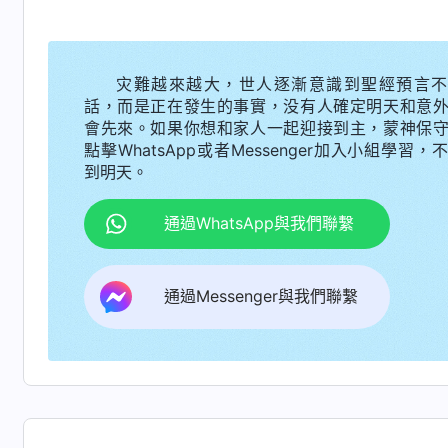
我又看到一段神的話，對如何確定自己的位
没有辨别是非的能力，不具備領受真理的能力，
灾難越來越大，世人逐漸意識到聖經預言不
當官做帶領，帶領不是那麽好當的。如果你不是
話，而是正在發生的事實，没有人確定明天和意
也是假帶領。……如果你對教會工作有負擔，想參
會先來。如果你想和家人一起迎接到主，蒙神保
點擊WhatsApp或者Messenger加入小組學習，
能交通真理解决問題、能不能真實順服神的作工
到明天。
以參選帶領工人。我説這話的意思就是人起碼得
則辦事，如果這些要求能達到就適合做帶領工人
通過WhatsApp與我們聯繫
的人，如果大家説你的素質够不上做帶領的條件
自己，你素質差就别總想做帶領了，能做點什麽
通過Messenger與我們聯繫
不錯。如果你能做帶領，你真有那個素質才幹、
培養你，但什麽事都有神的時候。你有這份願望
如果素質差還總想做帶領，總想擔點重擔，總想
心能帶來禍患，要防備野心。人都有上進心，都
的條件，能往真理上够，這是好事；有些人不具