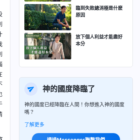
臨到失敗總消極是什麽
没
原因
到
什
放下個人利益才能盡好
本分
我
到
腦
在
不
神的國度降臨了
也
于
神的國度已經降臨在人間！你想進入神的國度
嗎？
情
了解更多
方
通過Messenger聯繫我們