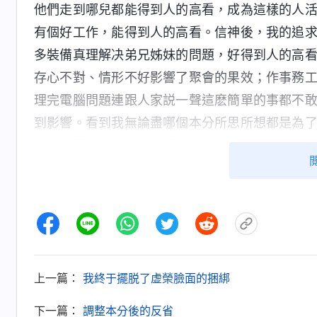
他們走到哪兒都能得到人的高看，成為這樣的人
有個好工作，能得到人的高看。信神後，我的追
多裝備真理解决弟兄姊妹的問題，好得到人的高
存心不對、情形不好影響了聚會的果效；作事務
理完電腦問題連跟人家説一聲這麽簡單的事都不
到影響。看到我無論盡哪個本分所思所想都是為
麽都不是，没有什麽真理實際，素質也差，敗壞
面地位，得不到就消極難受，盡本分也没勁了。
活，讓我無論做什麽都想得到人的高看贊成，這
中追求真理達到性情變化，可我不脚踏實地地盡
高看，失去臉面地位就拿本分撒氣，盡本分不負
地追求名利地位真是太危險了，一旦觸及自己的
上一篇：
我終于擺脱了虚榮臉面的捆綁
失，如果我再這樣頑固地追求下去最終只能被神
怕，我不能再繼續沿着錯誤的道路追求下去了，得
下一篇：
調整本分後的反省