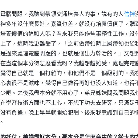
理電腦問題。我聽到帶領交通培養人的事，説有的人
信神
信神多年没什麽長進，素質也差，就没有培養價值了。聽
有培養價值的這類人嗎？看來我只能作些事務性工作，没
關上了，這時我更難受了，「之前做帶領時上層帶領也給
只是過來處理電腦問題的，也就是個出力幹活的。」又想
現在盡這個本分得怎麽看我呀？我越想越難受，處理完電
，覺得自己就是一個打雜的，和他們不是一個級别的。我
我心裏很不是滋味，覺得自己做得再好也没人知道，也得
多少吧。之後我盡本分就不用心了，弟兄姊妹問我問題我
；在學習技術方面也不上心，不想下功夫去研究，只滿足
分没有負擔，晚上早早就開始犯睏。後來我意識到自己的
。
神的托付，總講盡好本分，那本分是怎麽産生的？從大的