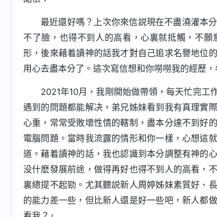
最近還好嗎？上次你來信説現在不盡澆灌本
不了臉，也得不到人的高看，心裏就抵觸，不願
形，後來藉着讀神的話我才對自己追求名譽地位
用心去盡本分了。這次寫信想和你嘮嘮我的經歷，
2021年10月，我剛開始做帶領，每天忙完
遇到的問題都能解决，弟兄姊妹看到我有真理實
心重，常常受敗壞性情的轄制，盡本分達不到好
電腦問題。當時我流露的情形和你一樣，心想這
道。藉着讀神的話，我也認識到本分調整有神的
没什麽發展前途，做得再好也得不到人的高看，
裏總提不起勁。尤其聽説新人周婷姊妹素質好、
的能力差一些，但比新人還是好一些吧，新人都
看我？」