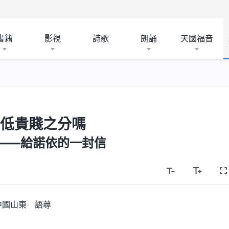
書籍
影視
詩歌
朗誦
天國福音
高低貴賤之分嗎
——給諾依的一封信
中國山東 語蕁