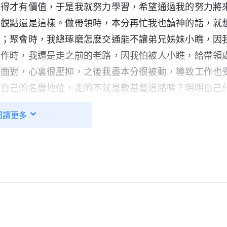
活得才有價值，于是我就努力學習，希望通過我的努力將
求觀點還是這樣。做帶領時，本分再忙我也讀神的話，就
看；聚會時，我總琢磨怎麽交通能不讓弟兄姊妹小瞧，因
工作時，我還是走之前的老路，因我怕被人小瞧，給帶領
敢面對，心裏很壓抑，之後我盡本分很被動，導致工作也
了自己的名譽地位，走的不就是敵基督道路嗎？明明自己
性情還挺嚴重，還不老老實實地盡本分，處處考慮自己的
閲讀更多
名譽地位真是把我捆綁得結結實實，支配着我每一天的
樣活着真是太痛苦了！神給我盡本分的機會是讓我在盡本
本分，不好好在追求真理上下功夫，總追求名譽地位想讓
責任，我這是在悖逆神、抵擋神哪！現在我才看清楚，一
名利地位就會抵觸、埋怨，盡本分消極被動，給工作帶來
厭弃淘汰。諾依，你知道嗎？認識到這些的時候我感到
好好珍惜神給我盡本分的機會。