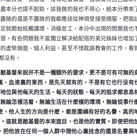
，盡本分也提不起勁，該我做的我也不用心，給本分帶來
是露臉的還是不露臉的我都應該從神領受接受順服，把我
滿足就開始抵觸講理、消極怠工，本分中出現的問題我也
學習，有些問題我不能獨立解决給配搭的弟兄姊妹也增加
己的虚榮臉面、個人利益，甚至不惜耽誤教會的工作，看
都没有。
對敵基督來説并不是一種額外的要求，更不是可有可無的
裏、血液裏的東西，是先天就有的，不是有它也行没有
譽地位與他每天的生活、每天的狀態、每天的追求都息息
他無論怎樣活着，無論生活在什麽樣的環境，無論從事什
麽、他人生的方向是什麽，都是圍繞有好的名譽、高的
西。這就是敵基督的本來面目，也是他的實質。即使把他
，把他放在任何一個人群中間他心裏挂念的還是名譽與