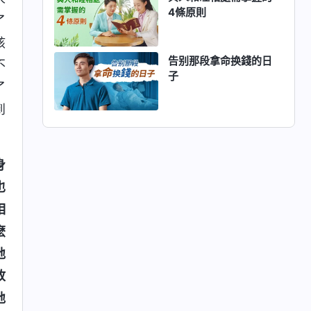
4條原則
了
該
告别那段拿命换錢的日
不
子
了
到
身
也
相
麽
地
放
地