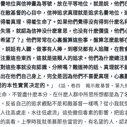
名譽地位與信神畫為等號，放在平等地位，就是説，他們
説在敵基督的心目中，信神追求真理就是追求名譽地位，
是得着真理、得着生命了。如果他們覺得没有得到什麽名
很失落，就認為信神没什麽意思，也没有什麽價值，他們
有希望了？』他們常常在心裏盤算這些事，盤算怎麽能够
望，説話有人聽、做事有人捧，到哪兒都有人追隨，在教
别注重這些東西，這就是這類人的追求。他們為什麽總注
裏對這些事就没有認識、分辨嗎？難道神的話、真理就不
是出在他們自己身上，完全是因為他們不喜愛真理，心裏
們的本性實質决定的。
」
《話・卷四 揭示敵基督・第九
生命，不管盡什麽本分、在什麽人群中所思所想都是為了
值。反省自己的追求觀點不是和敵基督一樣嗎？從小我就
「人往高處走，水往低處流」這些撒但毒素的影響，把追
人的高看。上學時我就羡慕那些當官的、有名望的人，認