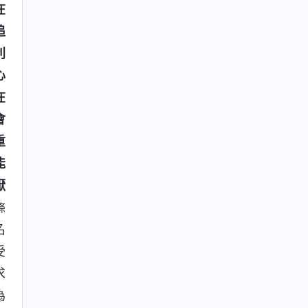
在
追
利
心
在
會
重
能
厭
條
名
受
求
為