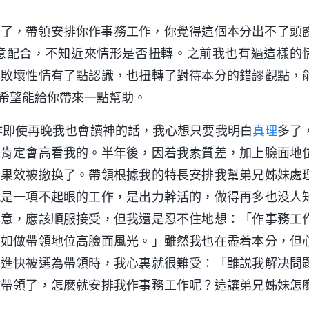
分了，帶領安排你作事務工作，你覺得這個本分出不了頭
意配合，不知近來情形是否扭轉。之前我也有過這樣的
的敗壞性情有了點認識，也扭轉了對待本分的錯謬觀點，
希望能給你帶來一點幫助。
工作即使再晚我也會讀神的話，我心想只要我明白
真理
多了
際肯定會高看我的。半年後，因着我素質差，加上臉面地
的果效被撤换了。帶領根據我的特長安排我幫弟兄姊妹處
就是一項不起眼的工作，是出力幹活的，做得再多也没人
心意，應該順服接受，但我還是忍不住地想：「作事務工
不如做帶領地位高臉面風光。」雖然我也在盡着本分，但
長進快被選為帶領時，我心裏就很難受：「雖説我解决問
做帶領了，怎麽就安排我作事務工作呢？這讓弟兄姊妹怎