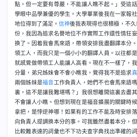
點，但一定要有尊嚴，不能讓人瞧不起。」受這
學眼中品學兼優的學生。大學畢業後我在一家報
地位得到了滿足。
信神
後我表現得也很積極，不久
份，我因為追求名譽地位不作實際工作還性情狂
换了。因着我會馬來語，帶領安排我盡翻譯本分
領工人，而我只是一個小小的翻譯人員。以往都
就感覺做帶領工人能讓人高看。現在不一樣了，
分量，弟兄姊妹會不會小瞧我，覺得我不是追求
兩個姊妹是
福音
工作負責人，她們不也會馬來語
裏，這不是讓我難堪嗎？」我很想離開這裏去盡
不會讓人小瞧。但想到現在是福音擴展的關鍵時
拿把，是悖逆神哪！如果有的工作不能及時安排
向負責人提調换本分的事。可我雖然盡着本分，
比較難表達的詞彙也不下功夫查字典找出準確的