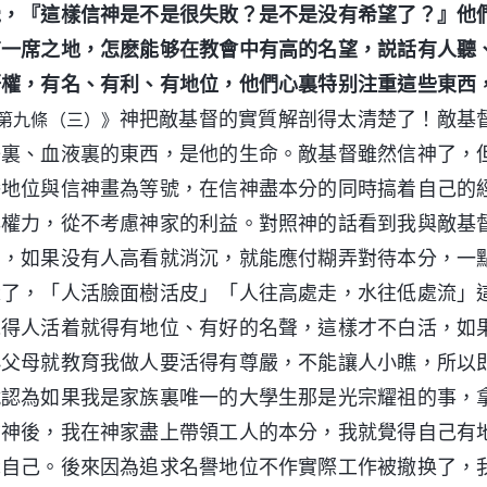
覺，『這樣信神是不是很失敗？是不是没有希望了？』他
有一席之地，怎麽能够在教會中有高的名望，説話有人聽
語權，有名、有利、有地位，他們心裏特别注重這些東西
神把敵基督的實質解剖得太清楚了！敵基
第九條（三）》
子裏、血液裏的東西，是他的生命。敵基督雖然信神了，
譽地位與信神畫為等號，在信神盡本分的同時搞着自己的
與權力，從不考慮神家的利益。對照神的話看到我與敵基
看，如果没有人高看就消沉，就能應付糊弄對待本分，一
深了，「人活臉面樹活皮」「人往高處走，水往低處流」
覺得人活着就得有地位、有好的名聲，這樣才不白活，如
小父母就教育我做人要活得有尊嚴，不能讓人小瞧，所以
就認為如果我是家族裏唯一的大學生那是光宗耀祖的事，
信神後，我在神家盡上帶領工人的本分，我就覺得自己有
識自己。後來因為追求名譽地位不作實際工作被撤换了，