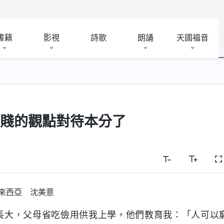
書籍
影視
詩歌
朗誦
天國福音
貴賤的觀點對待本分了
來西亞 沈美意
長大，父母省吃儉用供我上學，他們教育我：「人可以