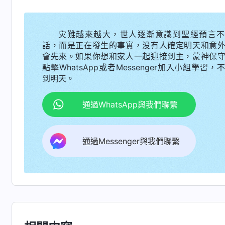
的實行、涉及到人的本分了。你是一個受造之物
果你有傳福音的恩賜，神家安排你傳福音你就應
灾難越來越大，世人逐漸意識到聖經預言不
話，而是正在發生的事實，没有人確定明天和意
這個托付擔起來，帶領神選民吃喝神的話、交通
會先來。如果你想和家人一起迎接到主，蒙神保
了，太有意義了！那你該怎樣擔當這個托付發揮
點擊WhatsApp或者Messenger加入小組學習，
到明天。
擇，可以説這是决定你能否得着真理被神成全的
還攪擾了神家的工作，那你就必然落得個受懲罰
通過WhatsApp與我們聯繫
事，這時候你的功能是什麽？就是把事辦好，别
好，你就是聽話、順服的人了。如果你不老老實
通過Messenger與我們聯繫
就是敵基督，就要受到懲罰。有的人不明白真理
什麽？就是出力、效力的。那你們總結總結，在
就涉及到你們的實行了。
」
《話・卷三 末世基督座
要想把本分盡好首先需要擺對存心，放下個人的
之物的地位上盡好本分。神給了我會馬來語的特
好，不應該把本分分為三六九等，高看這個低看