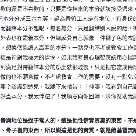
喜歡的還是不喜歡的，只要是從神來的本分就該接受過來
把本分分成三六九等，認為帶領工人是有地位、有身份
，而翻譯本分不起眼，無名無分，只是翻譯别人説的話，
然外表也在盡着本分，但總感覺自己就像一件褪了色的衣
避，想换個能讓人高看的本分，一點兒也不考慮教會工作
，這是神對我極大的憐憫，如果我有良心理智應該用心揣
不到滿足對待翻譯本分的態度就很輕慢，只是把它當成傳
能做的也不願意做，不考慮教會工作的需要，没有一點兒
人哪？認識到這兒，我跪下來禱告：「神哪，我看到自己
好好盡本分，我太悖逆了！我願意向你回轉，求你幫助我
名譽與地位是過于常人的，這是他性情實質裏的東西，不
命、骨子裏的東西，所以説這是他的實質。就是敵基督無