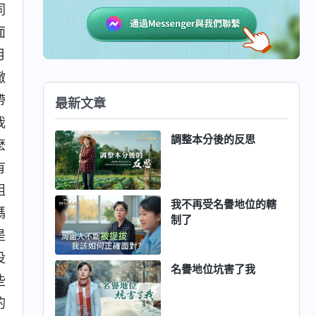
同
面
月
撤
帶
最新文章
我
調整本分後的反思
麽
有
組
我不再受名譽地位的轄
碼
制了
是
没
名譽地位坑害了我
些
的