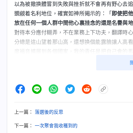
以為被撤换體嘗到失敗與挫折就不會再有野心去
覬覦着名利地位，確實如神所揭示的：「
即使把
放在任何一個人群中間他心裏挂念的還是名譽與
對待本分應付糊弄，不在業務上下功夫，翻譯時
分總是這山望着那山高，還想换個能露臉讓人高
度福音擴展到各個國家，我的責任是把自己會的
貼神心意的心，只考慮自己的臉面地位，還想推
憎，最後被淘汰失去蒙拯救的機會。認識到這個
心。
後來，我看到神的話有了實行的路途。全能
的利益，别顧及自己的臉面、名譽、地位，先考
上一篇：
落選後的反思
先考慮自己盡本分有没有摻雜、有没有盡上忠心
的本分、為教會的工作着想，你得考慮這些。常
下一篇：
一次聚會我收穫到的
三 末世基督座談紀要・脱去敗壞性情才能得着自由釋