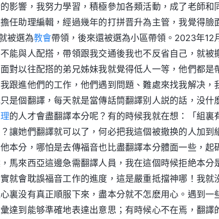
話的影響，我努力學習，積極參加各類活動，成了老師和
社擔任助理編輯，經過幾年的打拼晋升為主管，我覺得臉
就被選為
教會
帶領，後來還被選為小區帶領。2023年12
妄不能與人配搭，帶領跟我交通後我也不反省自己，就被
。面對以往配搭的弟兄姊妹我就覺得低人一等，他們都是
是我跟進他們的工作，他們遇到問題、難處來找我解决，
我只是個翻譯，每天就是當傳話筒翻譯别人説的話，没什
真理
的人才會盡翻譯本分呢？有的時候我就在想：「組裏
嗎？讓她們翻譯就可以了，何必把我這個被撤换的人加到
其他本分，哪怕是去傳福音也比盡翻譯本分體面一些，起
候，馬來西亞這邊急需翻譯人員，我在這個時候拒絶本分
落實就會耽誤福音工作的進度，這是嚴重抵擋神哪！我就
但心裏没有真正順服下來，盡本分就不怎麽用心。遇到一
詞彙達到能够準確地表達出意思；有時候心不在焉，翻譯