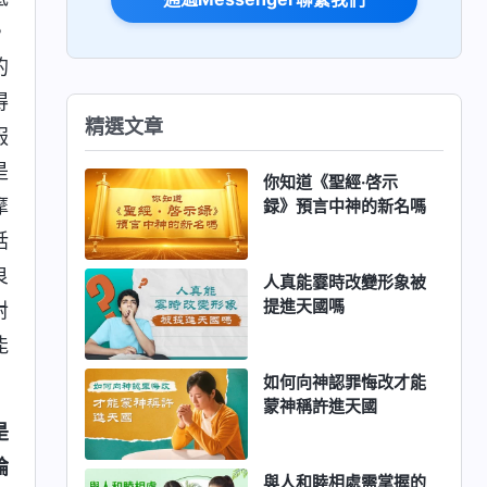
，
的
得
精選文章
服
是
你知道《聖經·啓示
摩
録》預言中神的新名嗎
話
良
人真能霎時改變形象被
提進天國嗎
對
能
如何向神認罪悔改才能
蒙神稱許進天國
是
論
與人和睦相處需掌握的