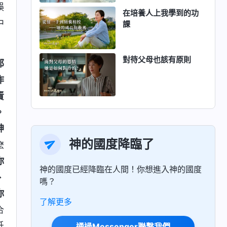
誤
在培養人上我學到的功
中
課
對待父母也該有原則
那
作
責
。
神
神的國度降臨了
麽
你
神的國度已經降臨在人間！你想進入神的國度
、
嗎？
你
了解更多
合
低
通過Messenger聯繫我們