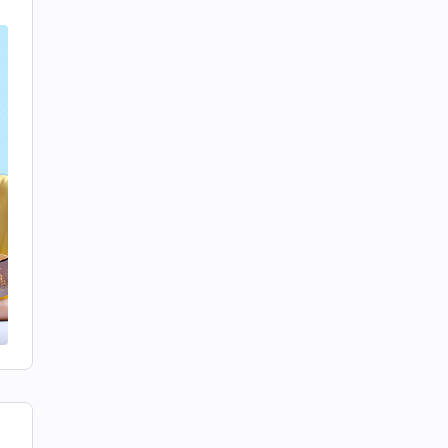
如
領
要
選
，
件
效
，
是
這
，
造
盡
個