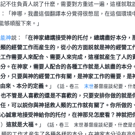
還記不住負責人説了什麽，需要對方重述一遍，這樣就耽
告
：「神哪，我盡這個翻譯本分覺得很憋屈，在這個環境
能够順服下來。」
全能神
説：「
在神家總講接受神的托付，總講盡好本分，
人類的經營工作而産生的，從小的方面説就是神的經營工
些工作需要人來配合、需要人來完成，這樣就産生了人的
本分。在神家，需要人配合的各種工作就是人該盡的本分
區分，只要與神的經營工作有關，是神家工作的需要，是
由來、本分的定義。
」
《話・卷三
末世
基督座談紀要・什
，也不管是人喜歡的還是不喜歡的，只要安排你做的就是
責任，可以説你與神拯救人類的工作就有關了。你所做的
誠心誠意地接受神給你的托付，在神那兒怎麽看？神就把
。）
這就是大福。
」
《話・卷三 末世基督座談紀要・什麽是
人類的工作才産生了各種各樣的本分，在神家本分没有高