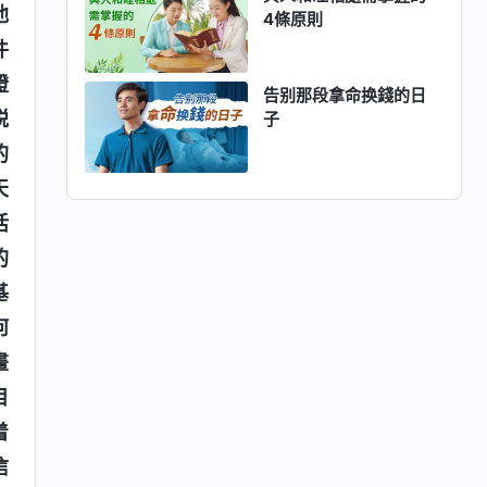
他
4條原則
件
證
告别那段拿命换錢的日
説
子
的
天
活
的
基
何
畫
目
着
信