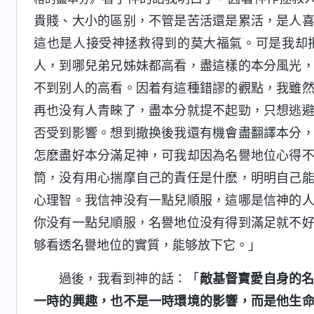
貴賤、大小的區别，不管是苦活還是累活，是人
這也是人接受神拯救得到的莫大福氣。可是我却
人，到哪兒弟兄姊妹都高看，盡這樣的本分風光
不到别人的高看。因着有這種錯謬的觀點，我雖
再也没有人青睞了，盡本分就提不起勁，只想逃
否受到影響。想到撤换後我還有機會盡翻譯本分
怎麽盡好本分滿足神，可我却因為名譽地位心得
筒，没有用心揣摩自己的責任是什麽，明明自己
心理智。我信神没有一點兒順服，這哪是信神的
你没有一點兒順服，名譽地位没有得到滿足就不
够看透名譽地位的實質，能够放下它。」
過後，我看到神的話：「
敵基督寶愛自身的
一時的興趣，也不是一時環境的影響，而是他生