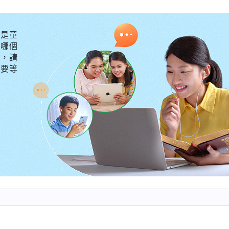
，神給了你唱歌的恩賜，神家安排你唱歌你就好好唱歌，
該好好傳福音，當神選民選你做帶領的時候你就應該把帶
是童
外哪個
真理、進入實際，這就是盡好本分了。神給人的托付太重
守，請
你的功用呢？這就是你面臨的一個最大的問題，必須作出
不要等
關鍵時刻。你如果憑己意胡作非為，不但没完成神的托付
的下場，就是跟保羅一樣的下場。那當神説讓你去辦一
把事搞砸，這就效好力了。讓你效什麽力都得老老實實地
實效力，總有個人的存心，總想作王掌權，那你就是撒但
，也不追求真理，只會出力幹活，那這個受造之物的功能
神眼中的受造之物到底該盡什麽本分，該活出什麽人樣，
看了神的話我明白了
談紀要・明白真理才能認識神的作為》
臉面、名譽、地位，凡事把神家利益放在第一位，站在受
長，安排我盡翻譯本分，我就應該老老實實地把翻譯本分
那個。在神家每個人都是盡受造之物的本分，神給我們每