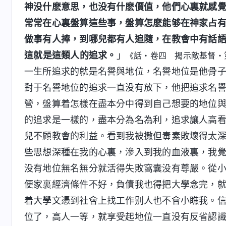
神没什麽意思，也没有什麽價值，他們心裏就感
常常在心裏盤算這些事，盤算怎麽能够在神家占
做事有人捧，到哪兒都有人追隨，在教會中有話
這就是這類人的追求。
」
《話・卷四 揭示敵基督・
一生所追求的就是名譽與地位，名譽地位是他骨
對于名譽地位的追求一直没有放下，他把追求名
營，盤算着怎樣在盡本分中得到自己想要的地位
的追求是一樣的，盡本分為名為利，追求讓人高
兒不顧教會的利益。看到我被撒但毒素敗壞得太
些思想深種在我的心裏，滲入到我的血液裏，我
没有地位無名無分就活得失敗窩囊没有尊嚴。從
便家裏經濟條件不好，負債我也得把大學念完，
着大學文憑到社會上找工作别人也不會小瞧我。
位了，高人一等，就享受起地位一直没有反省認