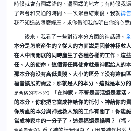
時候就會有翻譯錯的、漏翻譯的地方；有時候我
了聚會和交通的時間。一次聚會結束後，我就
禱
我不知道該怎麽經歷，求你帶領我能明白你的心意
後來，我看了一些對待本分方面的神話語。
本分是怎麽産生的？從大的方面説是因着神拯救
在人中間開展的同時産生了各種各樣的工作，這
任、人的使命，這個責任與使命就是神賜給人的
那本分有没有高低貴賤、大小的區分？没有這個
福音擴展的需要，那就是人的本分。這就是本分的
「
在神家，不管是苦活還是累活
是合格的盡本分》
的本分，你能把它當成神給你的托付、神給你的
你所盡的本分與神拯救人類的工作有關了，你能
當成神家中的一分子了，這是福還是禍啊？
（福
看了神的話我明白了，因着神作拯救
格的盡本分》