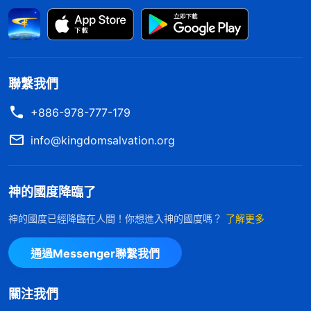
洗涮涮等等家裏的一切事都必須得做好，這是公認的
賢妻良母的標準。每一個女性也都認為應該這麽做，
如果不這麽做就不是一個好女人，如果不這麽做就違
背良心、違背道德標準。有些人違背了這個道德標準
聯繫我們
就覺得良心過不去，對不起自己的丈夫、兒女，就覺
+886-978-777-179
得自己不是個好女人。當你信神以後讀了許多神的
話，明白了一些真理也看透了一些事，你就覺得『我
info@kingdomsalvation.org
是受造之物，應該盡上受造之物的本分，應該為神花
費』，這時候你盡受造之物的本分與做賢妻良母是不
神的國度降臨了
是産生衝突了？你想做賢妻良母，那你就不能全時間
神的國度已經降臨在人間！你想進入神的國度嗎？
了解更多
盡本分，你想全時間盡本分就不能做賢妻良母，這時
候你怎麽辦？你如果選擇盡好本分對教會工作負責
通過Messenger聯繫我們
任、為神盡上忠心，那你就得放弃做賢妻良母，這時
你心裏會怎麽想？你的思想裏會起怎樣的波動？你會
關注我們