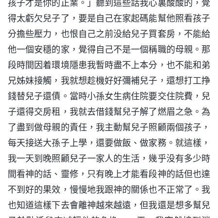
孩子才是你的正業。」聽到這些話我心裏酸酸的，覺
得太虧欠兒子了，要是自己在家起碼能幫他照看孩子
分擔些壓力，也恨自己之前没給兒子買套房，不能給
他一個安穩的家，覺得自己不是一個稱職的母親。那
段時間因着環境隱患我暫時盡不上本分，也不能和弟
兄姊妹接觸，我就想趁機好好彌補兒子，還想打工挣
錢替兒子還債。當時小孫女生病住院要交住院費，兒
子還得交房租，我就去借錢幫兒子解了燃眉之急。為
了盡到做母親的責任，我主動幫兒子照顧兩個孩子，
每天接送大孫子上學，還要做飯、做家務。就這樣，
我一天到晚照顧兒子一家人的生活，幾乎没有多少時
間看神的話、靈修，只有晚上才能看段神的話但也達
不到好的果效，慢慢地我跟神的關係也不正常了。我
也知道這樣下去會離神越來越遠，但我還是想多幫兒