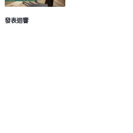
至付出自己一生的精力。父母不是兒女的免費保姆，
兒女是成年人了應該有成年人的擔當，至于兒女生活
發表迴響
得怎麽樣不取决于父母，做父母的應該學會放手。而
我不明白真理看不透這些事，總覺得兒子過得不好是
我的責任，我要對兒子的一切負責到底，讓兒子衣食
無憂没有煩惱壓力快快樂樂地生活。我被抓釋放後得
知兒子離了婚一個人帶孩子受了不少苦，我就恨自己
没給他買房創造好的生活條件讓他有個穩定的家，還
為自己在外盡本分没幫兒子照看孩子感到虧欠他。特
别是看到兒子生活有難處我就想辦法借錢解决他的生
活壓力，甚至想打工挣錢給兒子還債。在家裏我每天
洗衣做飯、看孩子，接送孩子上下學，幾乎包攬了一
切的家務，没有任何的怨言。我整天為兒子的生活忙
碌，吃喝神的話少了，禱告也少了，心離神越來越