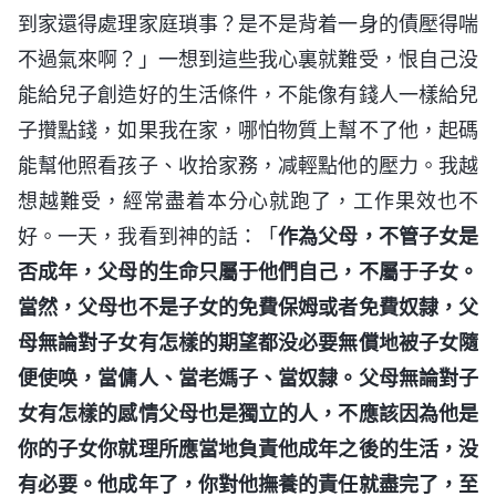
到家還得處理家庭瑣事？是不是背着一身的債壓得喘
不過氣來啊？」一想到這些我心裏就難受，恨自己没
能給兒子創造好的生活條件，不能像有錢人一樣給兒
子攢點錢，如果我在家，哪怕物質上幫不了他，起碼
能幫他照看孩子、收拾家務，减輕點他的壓力。我越
想越難受，經常盡着本分心就跑了，工作果效也不
好。一天，我看到神的話：「
作為父母，不管子女是
否成年，父母的生命只屬于他們自己，不屬于子女。
當然，父母也不是子女的免費保姆或者免費奴隸，父
母無論對子女有怎樣的期望都没必要無償地被子女隨
便使唤，當傭人、當老媽子、當奴隸。父母無論對子
女有怎樣的感情父母也是獨立的人，不應該因為他是
你的子女你就理所應當地負責他成年之後的生活，没
有必要。他成年了，你對他撫養的責任就盡完了，至