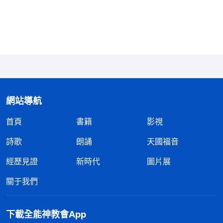
遠。看到自己不明白真理真是太可憐了！現在我明白
了，兒子已經成家立業了，他應該承擔起家庭的責
任，至于他過得好不好、以後的生活是窮是富我管不
了，也改變不了。其實以前我在家的時候已經盡到了
當媽的責任，我不欠兒子什麽。明白了這些，我就安
下心來繼續盡本分。
網站導航
過後我也揣摩，這些年我一直感到虧欠兒子到底
首頁
書籍
影視
是受什麽思想支配的？一次靈修時，我看到神的話：
詩歌
朗誦
天國福音
「
人活在這個現實的社會中都深經撒但敗壞，不管有
經歷見證
新時代
圖片展
没有文化，在人的思想觀點裏傳統文化的東西都不
少。尤其傳統文化要求女人必須得相夫教子、做賢妻
關于我們
良母，為了自己的丈夫和兒女必須把自己的一生都奉
獻出來，得為丈夫和兒女活着，家人的一日三餐、洗
下載全能神教會App