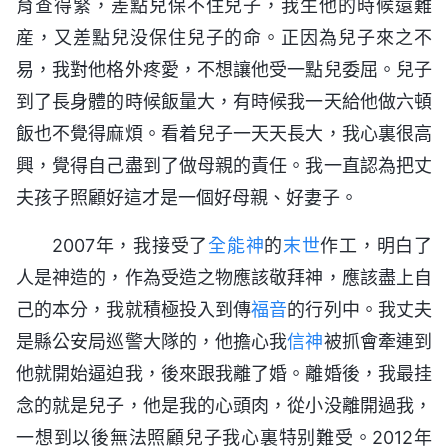
育查得緊，差點兒保不住兒子，我生他的時候還難
産，又差點兒没保住兒子的命。正因為兒子來之不
易，我對他格外疼愛，不想讓他受一點兒委屈。兒子
到了長身體的時候飯量大，有時候我一天給他做六頓
飯也不覺得麻煩。看着兒子一天天長大，我心裏很高
興，覺得自己盡到了做母親的責任。我一直認為把丈
夫孩子照顧好這才是一個好母親、好妻子。
2007年，我接受了
全能神
的
末世
作工，明白了
人是神造的，作為受造之物應該敬拜神，應該盡上自
己的本分，我就積極投入到傳
福音
的行列中。我丈夫
是縣公安局巡警大隊的，他擔心我
信神
被抓會牽連到
他就開始逼迫我，後來跟我離了婚。離婚後，我最挂
念的就是兒子，他是我的心頭肉，從小没離開過我，
一想到以後無法照顧兒子我心裏特别難受。2012年