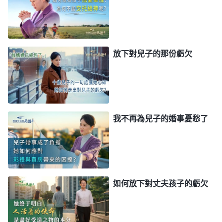
事還有很多，你這一生除了撫養子女長大成人還有其
他的使命要完成，你除了是你子女的父母之外你還是
受造之物，你應該來到神面前接受你的本分。你的本
放下對兒子的那份虧欠
分是什麽？你投入了嗎？你完成了嗎？你走上蒙拯救
的道路了嗎？這是你該想的。至于子女成年之後何去
何從，他們生活得怎麽樣、境况怎麽樣，他們快不快
樂、開不開心，與父母没有任何的關係。不管從形式
我不再為兒子的婚事憂愁了
上還是從思想上他已經獨立了，你也應該讓他獨立，
你應該放手，不應該控制他。不管從形式上還是從情
感、肉體血緣關係上你的責任已經盡完了，你跟他已
經没有任何關係了。
」
《話・卷六 關于追求
真理
・怎
如何放下對丈夫孩子的虧欠
看了神的話我就像卸下一個沉重
樣追求真理（十八）》
的包袱，感覺很輕鬆。父母把兒女養到成年了責任就
盡到了，没必要再為他們生活得好不好而牽腸挂肚甚