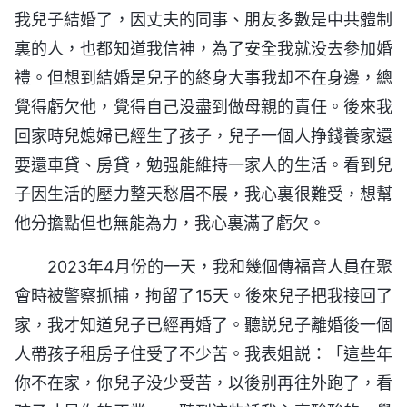
我兒子結婚了，因丈夫的同事、朋友多數是中共體制
裏的人，也都知道我信神，為了安全我就没去參加婚
禮。但想到結婚是兒子的終身大事我却不在身邊，總
覺得虧欠他，覺得自己没盡到做母親的責任。後來我
回家時兒媳婦已經生了孩子，兒子一個人挣錢養家還
要還車貸、房貸，勉强能維持一家人的生活。看到兒
子因生活的壓力整天愁眉不展，我心裏很難受，想幫
他分擔點但也無能為力，我心裏滿了虧欠。
2023年4月份的一天，我和幾個傳福音人員在聚
會時被警察抓捕，拘留了15天。後來兒子把我接回了
家，我才知道兒子已經再婚了。聽説兒子離婚後一個
人帶孩子租房子住受了不少苦。我表姐説：「這些年
你不在家，你兒子没少受苦，以後别再往外跑了，看