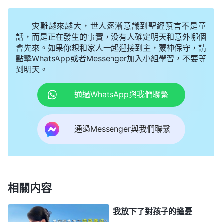
不是父母狠心，不是父母没盡到責任。當然，作為父
灾難越來越大，世人逐漸意識到聖經預言不是童
母來説，子女在成年之後工作、事業、婚姻、家庭是
話，而是正在發生的事實，没有人確定明天和意外哪個
否順利父母也不應該把這些事都攬在自己身上負責到
會先來。如果你想和家人一起迎接到主，蒙神保守，請
底。你可以關心、可以幫助他，但是没有必要把兒女
點擊WhatsApp或者Messenger加入小組學習，不要等
到明天。
拴在自己身邊一切生活大包大攬，讓兒女開心地活在
父母身邊。這樣做就能達到讓兒女開心地生活嗎？也
通過WhatsApp與我們聯繫
不見得。兒女總生活在父母身邊，生活費用全由父母
負責，這對兒女的成長不利，應該讓他們到社會上歷
通過Messenger與我們聯繫
練，經風雨見世面，這對他們有好處。所以，兒女長
大成人了就不應該把他們拴在父母身邊，至于他們以
後的生活怎樣，有没有困難，這些事就與父母没什麽
關係了。他自己的事由他自己來解决，這些事與你無
相關内容
關。為什麽與你無關呢？因為你對他的責任已經盡完
我放下了對孩子的擔憂
了，你把他撫養長大了那你就應該放手了。你該做的