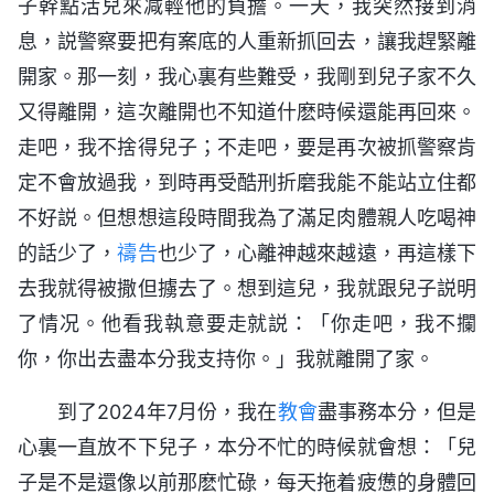
子幹點活兒來减輕他的負擔。一天，我突然接到消
息，説警察要把有案底的人重新抓回去，讓我趕緊離
開家。那一刻，我心裏有些難受，我剛到兒子家不久
又得離開，這次離開也不知道什麽時候還能再回來。
走吧，我不捨得兒子；不走吧，要是再次被抓警察肯
定不會放過我，到時再受酷刑折磨我能不能站立住都
不好説。但想想這段時間我為了滿足肉體親人吃喝神
的話少了，
禱告
也少了，心離神越來越遠，再這樣下
去我就得被撒但擄去了。想到這兒，我就跟兒子説明
了情况。他看我執意要走就説：「你走吧，我不攔
你，你出去盡本分我支持你。」我就離開了家。
到了2024年7月份，我在
教會
盡事務本分，但是
心裏一直放不下兒子，本分不忙的時候就會想：「兒
子是不是還像以前那麽忙碌，每天拖着疲憊的身體回