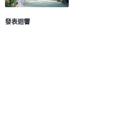
化的薰陶，中國人的傳統觀念中都認為人應該孝順父
母，如果不孝順父母，那就是逆子。人從小就被灌輸
發表迴響
這些東西，幾乎每個家庭都是這麽教育的，學校、社
會也是這麽教育的。人的頭腦裏被灌輸這些東西之
後，人就覺得，『孝順父母比一切都重要，我要是不
孝順父母，那我就不是好人，就是逆子，就會受到社
會輿論的譴責，就是没良心的人。』這個觀點對不
對？神發表那麽多真理人都看見了，神要求人必須孝
敬父母了嗎？信神必須明白的真理中有這一項嗎？没
有，神只是交通了一些原則。神的話裏要求人對待人
是什麽原則？愛神所愛，恨神所恨，這是人該持守的
原則。神所喜愛的是追求真理的人，是能遵行神旨意
的人，這也是人該喜愛的；不能遵行神旨意的、恨神
的、悖逆神的，這是神所厭憎的人，我們也應該厭