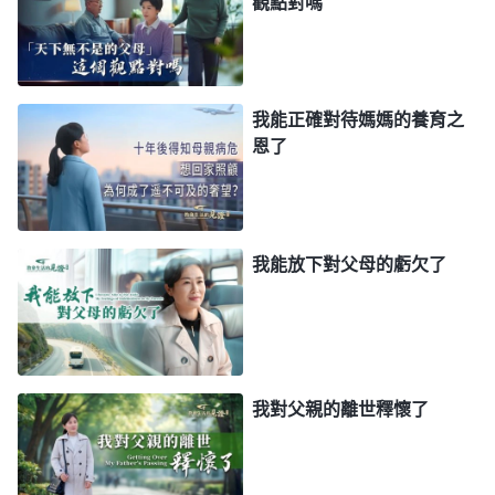
觀點對嗎
我可能就被抓了。我那麽悖逆，但你還擔諒我的軟
弱，藉着姊妹攔阻我回家的脚步，我不能再悖逆你傷
你的心了。」禱告後，我心裏踏實多了。
我能正確對待媽媽的養育之
後來我就到外省盡本分了，這一晃十多年都没回
恩了
家了。聽説我媽還常被警察騷擾威脅，我心裏特别難
受，眼泪不自覺地流了下來。我媽現在七十多歲了，
年齡越來越大，也不知道身體怎麽樣了，我不能在我
我能放下對父母的虧欠了
媽身邊盡上孝道，分擔她的難處，還讓她為我操心跟
着我受苦，我就感覺虧欠我媽太多了。我越想越難
受，甚至想撂挑子回家照顧我媽。那段時間，我外表
盡着本分但没有負擔，心也安静不下來，盡本分只是
我對父親的離世釋懷了
應付着走過程，還耽誤了工作。我意識到自己的情形
不對了，就向神禱告，求神帶領我能尋求
真理
根據神
的話看事。過後，我看到神的話説：「
受中國傳統文