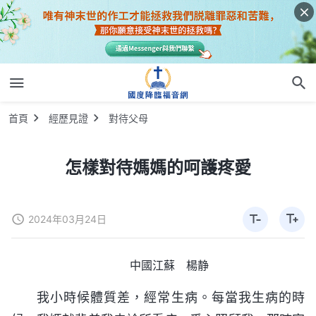
首頁
經歷見證
對待父母
怎樣對待媽媽的呵護疼愛
2024年03月24日
中國江蘇 楊静
我小時候體質差，經常生病。每當我生病的時