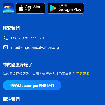
須要還，從很大程度上來説，父母就是你的債主，就
是你欠了他們對你的恩情，你現在有能力報答了，有
能力償還了，你就根據你的能力來報答、償還，用金
錢、用情感來償還。那這麽做到底是不是真正的人
聯繫我們
性？是不是真正的實行原則？
（不是。）
為什麽説父
+886-978-777-179
母不是你的債主？既然『父母不是你的債主』這是真
info@kingdomsalvation.org
理，那你把父母當成恩人、當成債主，你所做的一切
都是為償還他們的恩情，這個思想觀點對不對？
（不
神的國度降臨了
對。）
這句『不對』説得是不是很勉强啊？『父母不
是你的債主』與『父母是你的恩人，你必須償還』，
神的國度已經降臨在人間！你想進入神的國度嗎？
了解更多
哪句話是真理？
（『父母不是你的債主』這句話是真
通過Messenger聯繫我們
理。）
既然『父母不是你的債主』是真理，那『父母
是你的恩人，你必須償還』這句話是不是真理？
（不
關注我們
是。）
這是不是與『父母不是你的債主』這句話相抵