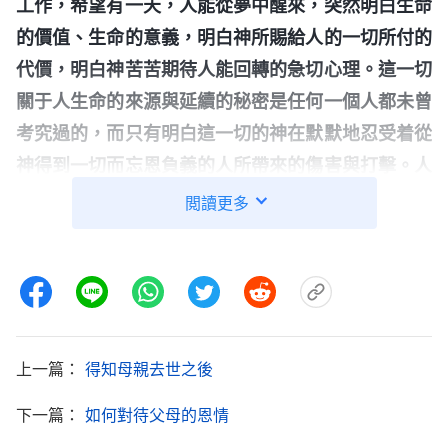
工作，希望有一天，人能從夢中醒來，突然明白生命
的價值、生命的意義，明白神所賜給人的一切所付的
代價，明白神苦苦期待人能回轉的急切心理。這一切
關于人生命的來源與延續的秘密是任何一個人都未曾
考究過的，而只有明白這一切的神在默默地忍受着從
神得到一切而忘恩負義的人所帶來的傷害與打擊。人
理所當然地享受着生命所帶來的一切，神也『理所當
閲讀更多
然』地被人背叛，被人遺忘，被人勒索。
」
《話・卷
揣摩着神的話
一 神的顯現與作工・神是人生命的源頭》
我明白了，我的生命是神賜給的，我來到這個人世
間，生在這個家庭，父母供應我肉體的所需照顧我長
大，這只是在盡他們的責任，背後都是神的主宰安
上一篇：
得知母親去世之後
排，是神在看顧保守着我長大成人。可我却把神供養
下一篇：
如何對待父母的恩情
我長大的恩情歸給了父母，當不能孝敬父母的時候我