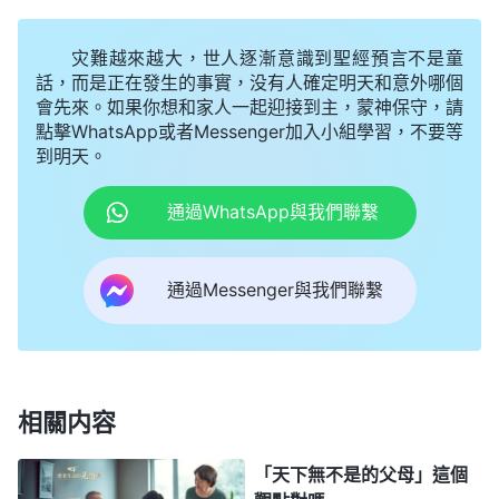
心裏就受譴責，還在心裏無聲地埋怨，盡本分也消極
怠工，甚至冒着被抓的危險也要回家看望父母，根本
灾難越來越大，世人逐漸意識到聖經預言不是童
不想着維護
教會
工作，我太自私剛硬了！神的話説：
話，而是正在發生的事實，没有人確定明天和意外哪個
會先來。如果你想和家人一起迎接到主，蒙神保守，請
「
人理所當然地享受着生命所帶來的一切，神也『理
點擊WhatsApp或者Messenger加入小組學習，不要等
所當然』地被人背叛，被人遺忘，被人勒索。
」這話
到明天。
就像神在面對面地審判我一樣。我的這口氣息是神賜
通過WhatsApp與我們聯繫
給的，我的生命是來源于神，這些年我一直享受着神
賜給我的一切，還享受着神話語的澆灌和牧養，我盡
通過Messenger與我們聯繫
不好本分不感覺虧欠神，反而因着不能回家照顧我媽
還誤解埋怨神。明明是大紅龍的追捕我才没有機會照
顧我媽，我不恨大紅龍，反而消極怠工，我太不可理
喻了，我這樣的行為就是對神的背叛。我心裏特别自
相關内容
責，流着泪向神禱告：「神啊，我為了回家看望父母
不顧危險、不顧教會的工作，今天若不是你的保守，
「天下無不是的父母」這個