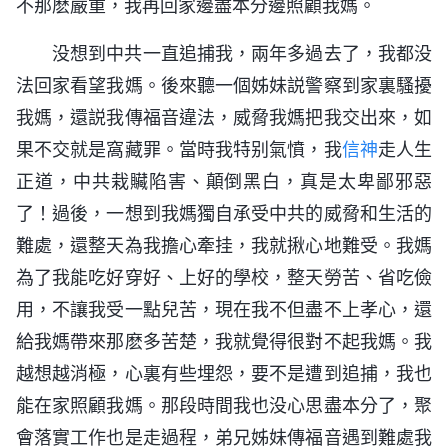
不那麽嚴重，我再回家邊盡本分邊照顧我媽。
没想到中共一直追捕我，兩年多過去了，我都没
法回家看望我媽。後來聽一個姊妹説警察到家裏騷擾
我媽，還説我傳福音違法，威脅我媽把我交出來，如
果不交就是窩藏罪。當時我特别氣憤，我
信神
走人生
正道，中共栽贜陷害、顛倒黑白，真是太卑鄙邪惡
了！過後，一想到我媽獨自承受中共的威脅和生活的
難處，還整天為我擔心牽挂，我就揪心地難受。我媽
為了我能吃好穿好、上好的學校，整天勞苦、省吃儉
用，不讓我受一點兒苦，現在我不但盡不上孝心，還
給我媽帶來那麽多苦楚，我就覺得很對不起我媽。我
越想越消極，心裏有些埋怨，要不是遭到追捕，我也
能在家照顧我媽。那段時間我也没心思盡本分了，聚
會落實工作也是走過程，弟兄姊妹傳福音遇到難處我