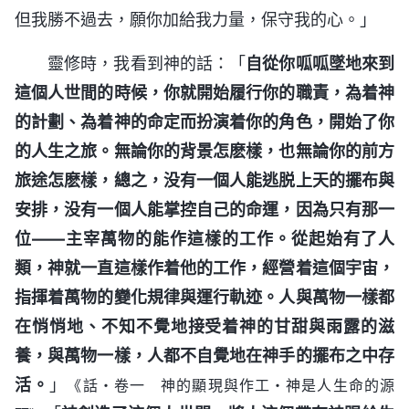
但我勝不過去，願你加給我力量，保守我的心。」
靈修時，我看到神的話：「
自從你呱呱墜地來到
這個人世間的時候，你就開始履行你的職責，為着神
的計劃、為着神的命定而扮演着你的角色，開始了你
的人生之旅。無論你的背景怎麽樣，也無論你的前方
旅途怎麽樣，總之，没有一個人能逃脱上天的擺布與
安排，没有一個人能掌控自己的命運，因為只有那一
位——主宰萬物的能作這樣的工作。從起始有了人
類，神就一直這樣作着他的工作，經營着這個宇宙，
指揮着萬物的變化規律與運行軌迹。人與萬物一樣都
在悄悄地、不知不覺地接受着神的甘甜與雨露的滋
養，與萬物一樣，人都不自覺地在神手的擺布之中存
活。
」
《話・卷一 神的顯現與作工・神是人生命的源