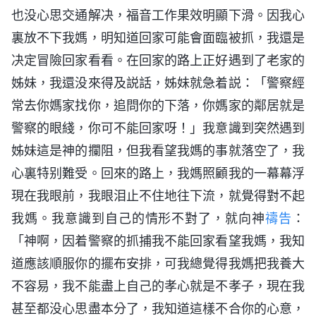
也没心思交通解决，福音工作果效明顯下滑。因我心
裏放不下我媽，明知道回家可能會面臨被抓，我還是
决定冒險回家看看。在回家的路上正好遇到了老家的
姊妹，我還没來得及説話，姊妹就急着説：「警察經
常去你媽家找你，追問你的下落，你媽家的鄰居就是
警察的眼綫，你可不能回家呀！」我意識到突然遇到
姊妹這是神的攔阻，但我看望我媽的事就落空了，我
心裏特别難受。回來的路上，我媽照顧我的一幕幕浮
現在我眼前，我眼泪止不住地往下流，就覺得對不起
我媽。我意識到自己的情形不對了，就向神
禱告
：
「神啊，因着警察的抓捕我不能回家看望我媽，我知
道應該順服你的擺布安排，可我總覺得我媽把我養大
不容易，我不能盡上自己的孝心就是不孝子，現在我
甚至都没心思盡本分了，我知道這樣不合你的心意，