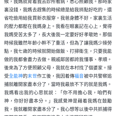
候，我媽就背着我去診所看病，悉心照顧我。那時家
裏没錢，我媽去趕集的時候總是給我捎點好吃的，還
省吃儉用給我買新衣服穿。我爸身體不好，家裏生活
的壓力都壓在我媽身上。我看在眼裏記在心上，覺得
我媽受苦太多了，長大後我一定要好好孝敬她。那個
時候我雖然年齡小幹不了重活，但為了讓我媽少操勞
點，我七歲的時候就開始做飯、打掃衛生，只要我能
做的我都會盡力去做。親戚鄰居都誇我懂事、孝順。
後來為了方便照顧父母，我就在本村找了個婆家。接
受
全能神
的
末世
作工後，我因着傳
福音
被中共警察追
捕就離開家盡本分了，當時我最放不下的就是我媽。
我媽看出我的心思就説：「你不用擔心我，咱們有
神，你好好盡本分。」我感覺神是藉着我媽在鼓勵
我，我就離開家盡本分了。我心想等以後中共抓捕得