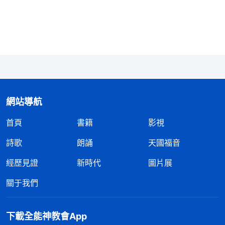
憎：這是神對人的要求。
」
《話・卷三 末世基督座談
「
父母不是
紀要・認識自己的錯誤觀點才能有真實轉變》
你的債主，這是針對什麽説的？是不是針對父母對你
的養育之恩説的？
（是。）
父母對你有養育之恩，所
以你很難放下與父母的這層關係。你認為你必須要還
報他們的恩情，否則的話你就是不孝子，你必須孝順
網站導航
他們，必須對他們言聽計從，必須滿足他們的任何願
首頁
書籍
影視
望、要求，而且不能辜負他們，這就是還報他們的恩
情。……那為什麽你能有還報父母的恩情這樣的思想
詩歌
朗誦
天國福音
呢？就是你認為父母生了你，把你養大不容易，父母
經歷見證
新時代
圖片展
無形中就成了你的債主，你欠他們的，你必須要還
關于我們
報，還報才是有人性，還報才是真正的孝順，還報才
是作為一個人該有的道德水準。那你這些思想觀點、
下載全能神教會App
這些做法的産生，實質上就是你認為欠了父母的，必