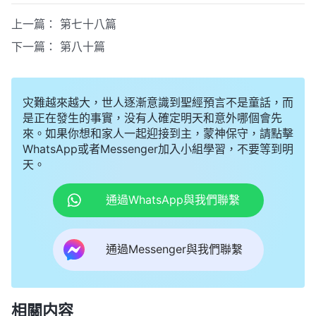
上一篇：
第七十八篇
下一篇：
第八十篇
灾難越來越大，世人逐漸意識到聖經預言不是童話，而
是正在發生的事實，没有人確定明天和意外哪個會先
來。如果你想和家人一起迎接到主，蒙神保守，請點擊
WhatsApp或者Messenger加入小組學習，不要等到明
天。
通過WhatsApp與我們聯繫
通過Messenger與我們聯繫
相關内容