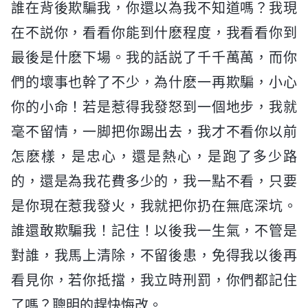
誰在背後欺騙我，你還以為我不知道嗎？我現
在不説你，看看你能到什麽程度，我看看你到
最後是什麽下場。我的話説了千千萬萬，而你
們的壞事也幹了不少，為什麽一再欺騙，小心
你的小命！若是惹得我發怒到一個地步，我就
毫不留情，一脚把你踢出去，我才不看你以前
怎麽樣，是忠心，還是熱心，是跑了多少路
的，還是為我花費多少的，我一點不看，只要
是你現在惹我發火，我就把你扔在無底深坑。
誰還敢欺騙我！記住！以後我一生氣，不管是
對誰，我馬上清除，不留後患，免得我以後再
看見你，若你抵擋，我立時刑罰，你們都記住
了嗎？聰明的趕快悔改。