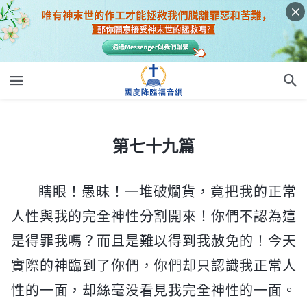
第七十九篇
第七十九篇
瞎眼！愚昧！一堆破爛貨，竟把我的正常
人性與我的完全神性分割開來！你們不認為這
是得罪我嗎？而且是難以得到我赦免的！今天
實際的神臨到了你們，你們却只認識我正常人
性的一面，却絲毫没看見我完全神性的一面。