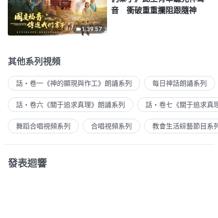
音 衝破重重攔阻跟隨神
1:39:57
其他系列視頻
話・卷一《神的顯現與作工》朗誦系列
每日神話朗誦系列
話・卷六《關于追求真理》朗誦系列
話・卷七《關于追求真
舞蹈合唱視頻系列
合唱視頻系列
教會生活綜藝節目系
發表迴響