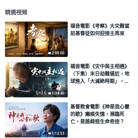
精選視頻
福音電影《考察》大灾難當
前基督徒如何迎接主再來
2:00:00
福音電影《灾中與主相遇》
（下集）末日劫難逼近，地
球進入「大滅絶時期」，人
類進入倒計時，你準備好逃
1:34:40
生了嗎？
基督教會電影《神是我心靈
的歌》癱痪失憶，瀕臨死
亡，是誰締造生命奇迹？
1:12:53