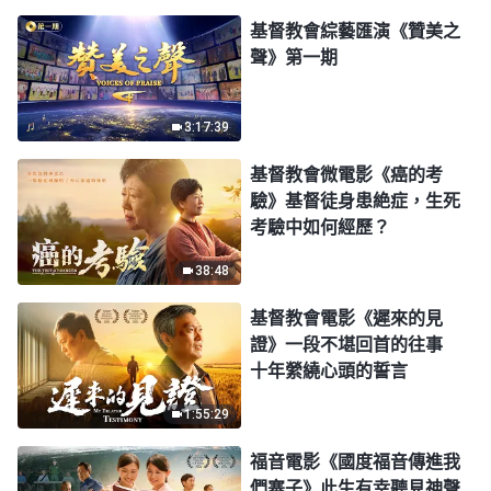
基督教會綜藝匯演《贊美之
聲》第一期
3:17:39
基督教會微電影《癌的考
驗》基督徒身患絶症，生死
考驗中如何經歷？
38:48
基督教會電影《遲來的見
證》一段不堪回首的往事
十年縈繞心頭的誓言
1:55:29
福音電影《國度福音傳進我
們寨子》此生有幸聽見神聲