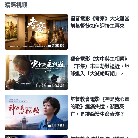
精選視頻
福音電影《考察》大灾難當
前基督徒如何迎接主再來
2:00:00
福音電影《灾中與主相遇》
（下集）末日劫難逼近，地
球進入「大滅絶時期」，人
類進入倒計時，你準備好逃
1:34:40
生了嗎？
基督教會電影《神是我心靈
的歌》癱痪失憶，瀕臨死
亡，是誰締造生命奇迹？
1:12:53