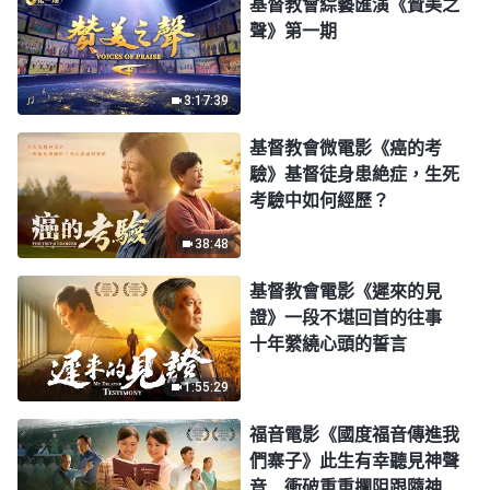
基督教會綜藝匯演《贊美之
聲》第一期
3:17:39
基督教會微電影《癌的考
驗》基督徒身患絶症，生死
考驗中如何經歷？
38:48
基督教會電影《遲來的見
證》一段不堪回首的往事
十年縈繞心頭的誓言
1:55:29
福音電影《國度福音傳進我
們寨子》此生有幸聽見神聲
音 衝破重重攔阻跟隨神