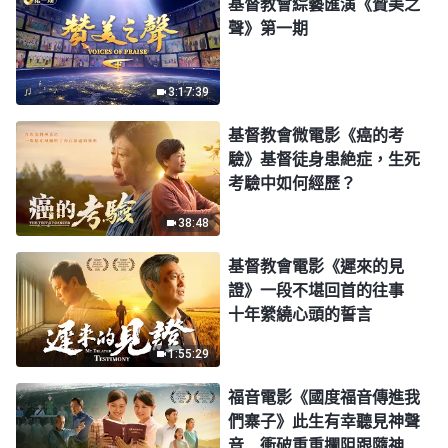
基督教會綜藝匯演《贊美之
聲》第一期
3:17:39
基督教會微電影《癌的考
驗》基督徒身患絶症，生死
考驗中如何經歷？
38:48
基督教會電影《遲來的見
證》一段不堪回首的往事
十年縈繞心頭的誓言
1:55:29
福音電影《國度福音傳進我
們寨子》此生有幸聽見神聲
音 衝破重重攔阻跟隨神