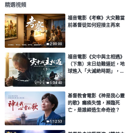
精選視頻
福音電影《考察》大灾難當
前基督徒如何迎接主再來
2:00:00
福音電影《灾中與主相遇》
（下集）末日劫難逼近，地
球進入「大滅絶時期」，人
類進入倒計時，你準備好逃
1:34:40
生了嗎？
基督教會電影《神是我心靈
的歌》癱痪失憶，瀕臨死
亡，是誰締造生命奇迹？
1:12:53