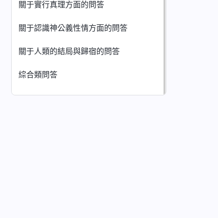
關于實行真理方面的問答
關于認識神公義性情方面的問答
關于人類的結局與歸宿的問答
綜合類問答
網站導航
首頁
書籍
影視
詩歌
朗誦
下載全能神教會App