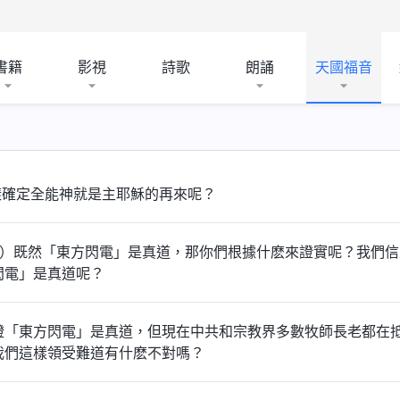
書籍
影視
詩歌
朗誦
天國福音
樣確定全能神就是主耶穌的再來呢？
2）既然「東方閃電」是真道，那你們根據什麽來證實呢？我們
閃電」是真道呢？
證「東方閃電」是真道，但現在中共和宗教界多數牧師長老都在
我們這樣領受難道有什麽不對嗎？