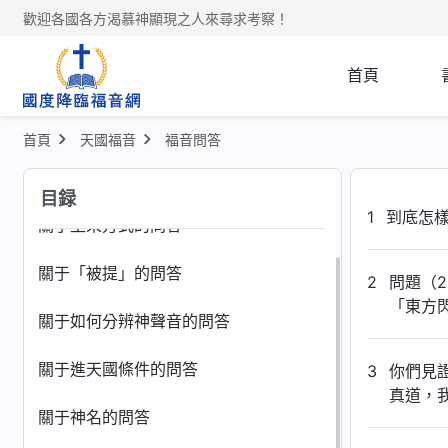
歡迎各國各方渴慕神顯現之人來尋求考察！
首頁
首頁
天國福音
福音問答
關于教會荒涼的問答
目録
1
到底怎
關于主來方式的問答
關于「被提」的問答
2
問題（
「東方
關于如何分辨神聲音的問答
關于進天國條件的問答
3
你們見
真道，
關于神名的問答