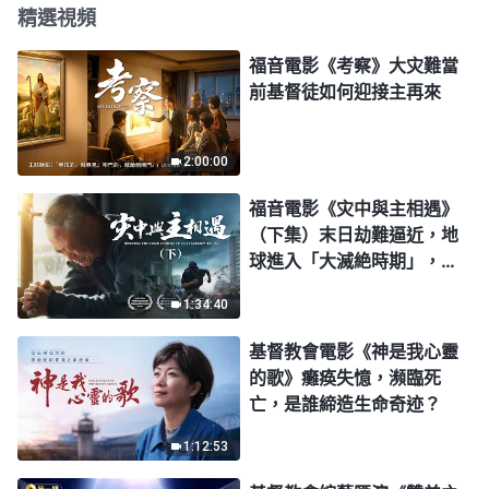
精選視頻
福音電影《考察》大灾難當
前基督徒如何迎接主再來
2:00:00
福音電影《灾中與主相遇》
（下集）末日劫難逼近，地
球進入「大滅絶時期」，人
類進入倒計時，你準備好逃
1:34:40
生了嗎？
基督教會電影《神是我心靈
的歌》癱痪失憶，瀕臨死
亡，是誰締造生命奇迹？
1:12:53