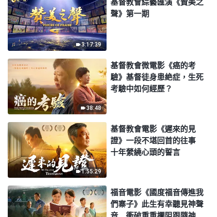
基督教會綜藝匯演《贊美之
聲》第一期
3:17:39
基督教會微電影《癌的考
驗》基督徒身患絶症，生死
考驗中如何經歷？
38:48
基督教會電影《遲來的見
證》一段不堪回首的往事
十年縈繞心頭的誓言
1:55:29
福音電影《國度福音傳進我
們寨子》此生有幸聽見神聲
音 衝破重重攔阻跟隨神